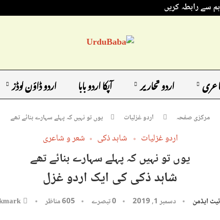
ہم سے رابطہ کریں
اعری
اردو تحاریر
آپکا اردو بابا
اردو ڈاؤن لوڈز
مرکزی صفحہ
اردو غزلیات
یوں تو نہیں کہ پہلے سہارے بنائے تھے
اردو غزلیات
شاہد ذکی
شعر و شاعری
یوں تو نہیں کہ پہلے سہارے بنائے تھے
شاہد ذکی کی ایک اردو غزل
یٹ ایڈمن
دسمبر 1, 2019
0 تبصرے
605
مناظر
kmark