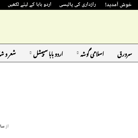
خوش آمدید!
رازداری کی پالیسی
اردو بابا کے لیئے لکھیں
سرورق
اسلامی گوشہ
اردو بابا سپیشل
شعر و ش
از
سائ