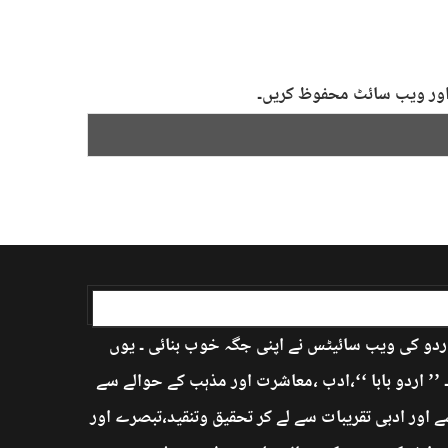
ل اور ویب سائٹ محفوظ کریں۔
اردو کی ویب سائیٹس نے اپنی جگہ خوب بنائی ۔ یوں
’ اردو بابا ‘‘،ادب ،معاشرت اور مذہب کے حوالے سے
 اور ادبی تقریبات سے لے کر تحقیق وتنقید،تبصرے اور