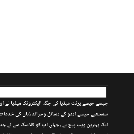
اردو بابا کے بارے میں
جیسے جیسے پرنٹ میڈیا کی جگہ الیکٹرونک میڈیا نے اور
سمجھیے جیسے اردو کے رسائل وجرائد زبان کی خدمات ان
ایک بہترین ویب پیج ہے ،جہاں آپ کو کلاسک سے لے جدی