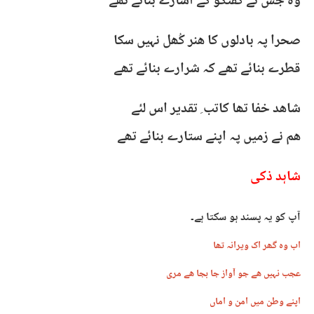
وہ جس نے گفتگو کے اشارے بنائے تھے
صحرا پہ بادلوں کا ھنر کُھل نہیں سکا
قطرے بنائے تھے کہ شرارے بنائے تھے
شاھد خفا تھا کاتب ِ تقدیر اس لئے
ھم نے زمیں پہ اپنے ستارے بنائے تھے
شاہد ذکی
آپ کو یہ پسند ہو سکتا ہے۔
اب وہ گھر اک ویرانہ تھا
عجب نہیں ھے جو آواز جا بجا ھے مری
اپنے وطن میں امن و اماں