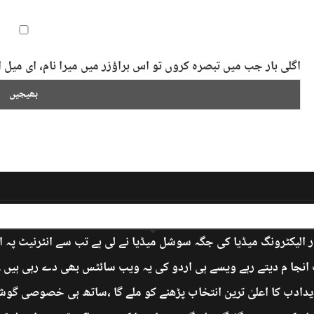
اگلی بار جب میں تبصرہ کروں تو اس براؤزر میں میرا نام، ای می
 الیکٹرونگ میڈیا کی جگہ سوشل میڈیا نے لی ہے تب سے انٹرنیٹ پہ 
جا م دیتے رہے ویسے ہی اردو کی یہ ویب سائٹس بھی دے رہی ہیں ۔ ’
دادب کا اعلیٰ ترین انتخاب پڑھنے کو ملے گا ،ساتھ ہی خصوصی گوشے