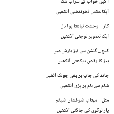
آ گیں خواب کے سراب تلک
آپکا عکس ڈھونڈھتی آنکھیں
کار _ وحشت نباهتا ہوا دل
ایک تصویر نوچتی آنکھیں
کنج _ گلشن سے تیز بارش میں
پیڑ کا رقص دیکھتی آنکھیں
چاند کی چاپ پر بھی چونک اٹھیں
شام سے بام پر پڑی آنکھیں
مثل _ مہتاب ضوفشاں ضیغم
یار لوگوں کی جاگتی آنکھیں