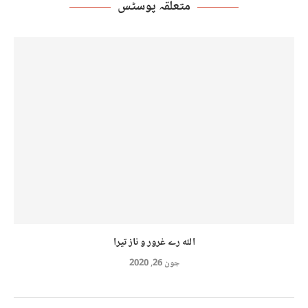
متعلقہ پوسٹس
اللہ رے غرور و ناز تیرا
جون 26, 2020