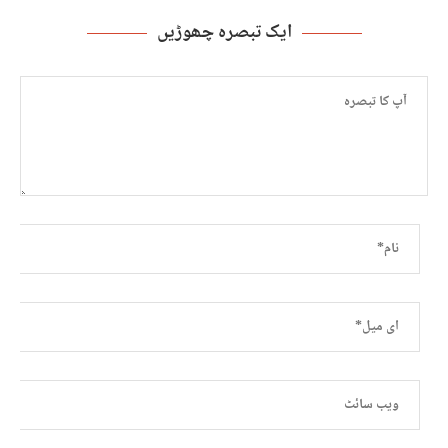
ایک تبصرہ چھوڑیں