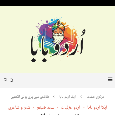
مرکزی صفحہ
آپکا اردو بابا
طاقچے میں پڑی ہوئی آنکھیں
آپکا اردو بابا
اردو غزلیات
سعد ضیغم
شعر و شاعری