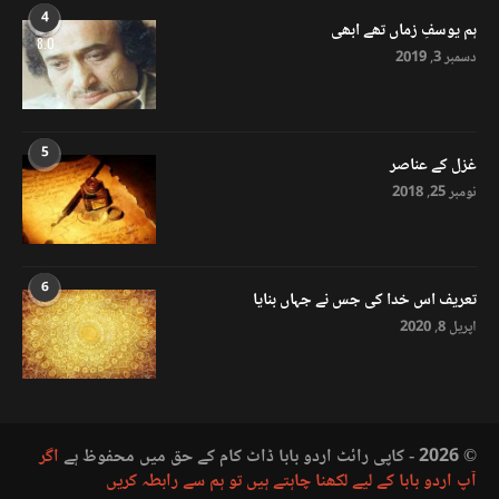
4
ہم یوسفِ زماں تھے ابھی
8.0
دسمبر 3, 2019
5
غزل کے عناصر
نومبر 25, 2018
6
تعریف اس خدا کی جس نے جہاں بنایا
اپریل 8, 2020
© 2026 - کاپی رائٹ اردو بابا ڈاٹ کام کے حق میں محفوظ ہے
اگر
آپ اردو بابا کے لیے لکھنا چاہتے ہیں تو ہم سے رابطہ کریں