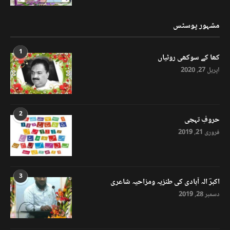
مشہور پوسٹس
1
کھا کے سوکھی روٹیاں
اپریل 27, 2020
2
حروفِ تہجی
فروری 21, 2019
3
اکبرؔ الہ آبادی کی طنزیہ ومزاحیہ شاعری
دسمبر 28, 2019