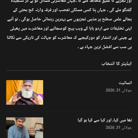
اور تجزیے کا عمیق مطالعہ ملے گا ۔جہاں معاشرتی مسائل کو لے کر سنجیدہ
گفتگو ملے گی ۔ جہاں بِنا کسی مسلکی تعصب اور فرقہ وارنہ کج بحثی کے
بجائے علمی سطح پر مذہبی تجزیوں سے بہترین رہنمائی حاصل ہوگی ۔ تو آئیے
اپنی تخلیقات سے اردو بابا کے ویب پیج کوسجائیے اور معاشرے میں پھیلی
بے چینی اور انتشار کو دورکیجیے کہ معاشرے کو جہالت کی تاریکی سے نکالنا
ہی سب سے افضل ترین جہاد ہے ۔
ایڈیٹر کا انتخاب
انسانیت
جولائی 31, 2026
تھا میں کیا، اور کیا سے کیا ہو گیا
جولائی 31, 2026