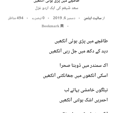
طاقچے میں پڑی ہوئی آنکھیں
سعد ضؔیغم کی ایک اردو غزل
از
سائیٹ ایڈمن
دسمبر 6, 2019
0 تبصرے
494
مناظر
Bookmark
طاقچے میں پڑی ہوئی آنکھیں
دید کے دکھ میں جل رہی آنکھیں
اک سمندر میں ڈوبتا صحرا
اسکی آنکھوں میں جھانکتی آنکھیں
نیلگوں خامشی بہاتے لب
احمریں اشک بولتی آنکھیں