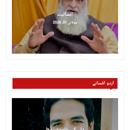
انسانیت
جولائی 31, 2026
اردو افسانے
ماں کی خاموش دُعا