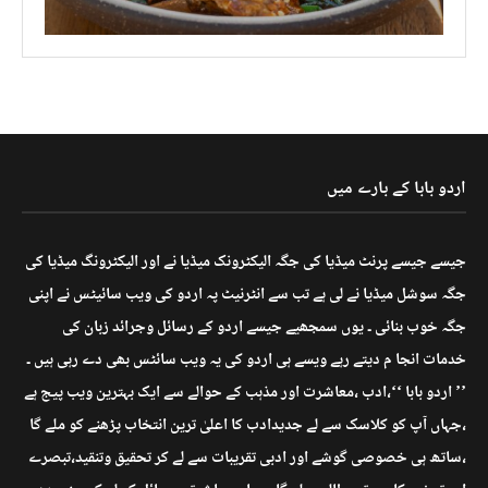
اردو بابا کے بارے میں
جیسے جیسے پرنٹ میڈیا کی جگہ الیکٹرونک میڈیا نے اور الیکٹرونگ میڈیا کی
جگہ سوشل میڈیا نے لی ہے تب سے انٹرنیٹ پہ اردو کی ویب سائیٹس نے اپنی
جگہ خوب بنائی ۔ یوں سمجھیے جیسے اردو کے رسائل وجرائد زبان کی
خدمات انجا م دیتے رہے ویسے ہی اردو کی یہ ویب سائٹس بھی دے رہی ہیں ۔
’’ اردو بابا ‘‘،ادب ،معاشرت اور مذہب کے حوالے سے ایک بہترین ویب پیج ہے
،جہاں آپ کو کلاسک سے لے جدیدادب کا اعلیٰ ترین انتخاب پڑھنے کو ملے گا
،ساتھ ہی خصوصی گوشے اور ادبی تقریبات سے لے کر تحقیق وتنقید،تبصرے