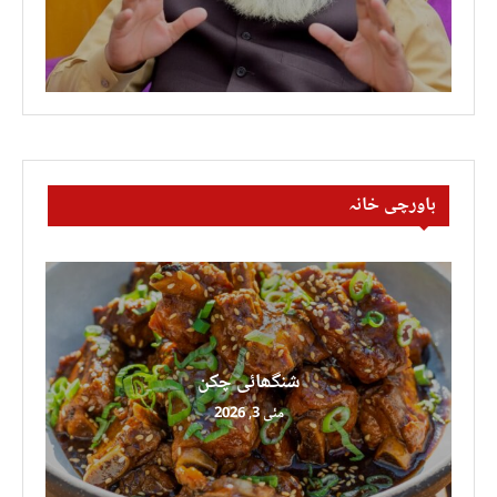
باورچی خانہ
شنگھائی چکن
مئی 3, 2026