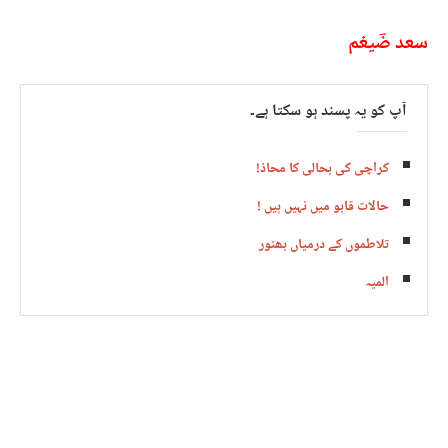
سعد ضؔیغم
آپ کو یہ پسند ہو سکتا ہے۔
کراچی کی بحالی کا محاذ!
حالات قابو میں نہیں ہیں !
تلاطموں کے درمیاں بھنور
المیہ