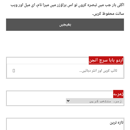
اگلی بار جب میں تبصرہ کروں تو اس براؤزر میں میرا نام، ای میل اور ویب
سائٹ محفوظ کریں۔
اردو بابا سرچ انجن
زمرے
تازہ ترین