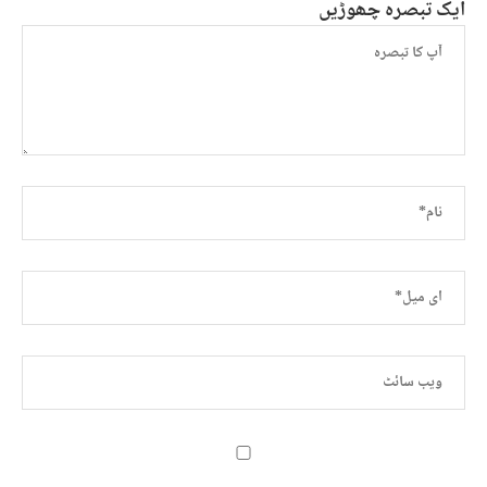
ایک تبصرہ چھوڑیں