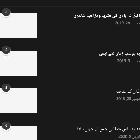
3
اکبرؔ الہ آبادی کی طنزیہ ومزاحیہ شاعری
دسمبر 28, 2019
4
ہم یوسفِ زماں تھے ابھی
8.0
دسمبر 3, 2019
5
غزل کے عناصر
نومبر 25, 2018
6
تعریف اس خدا کی جس نے جہاں بنایا
اپریل 8, 2020