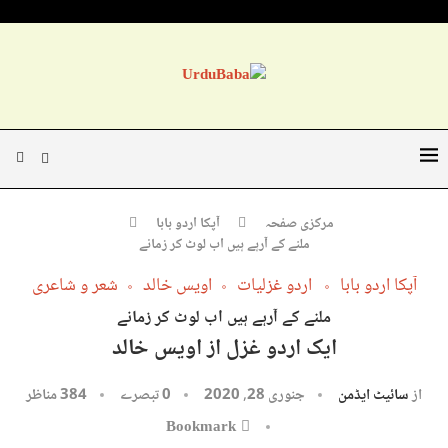
مرکزی صفحہ
آپکا اردو بابا
ملنے کے آرہے ہیں اب لوٹ کر زمانے
آپکا اردو بابا
اردو غزلیات
اویس خالد
شعر و شاعری
ملنے کے آرہے ہیں اب لوٹ کر زمانے
ایک اردو غزل از اویس خالد
از
سائیٹ ایڈمن
جنوری 28, 2020
0 تبصرے
384
مناظر
Bookmark