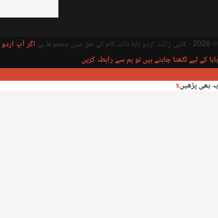
© 2026 - کاپی رائٹ اردو بابا ڈاٹ کام کے حق میں محفوظ ہے
اگر آپ اردو
بابا کے لیے لکھنا چاہتے ہیں تو ہم سے رابطہ کریں
یہ بھی پڑھیں
x