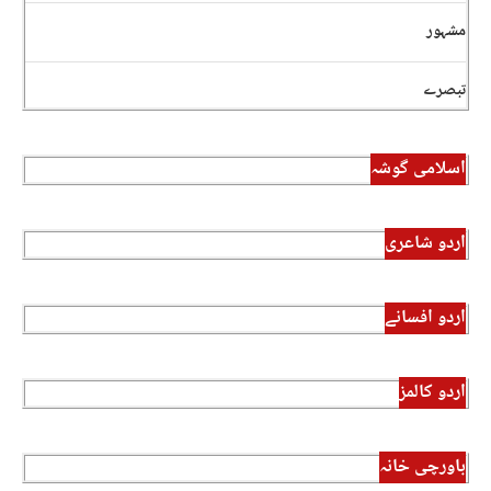
مشہور
تبصرے
اسلامی گوشہ
اردو شاعری
اردو افسانے
اردو کالمز
باورچی خانہ