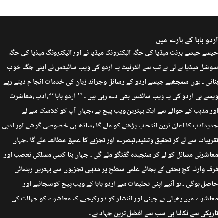
اردو بابا کے بارے میں
جیسے جیسے پرنٹ میڈیا کی جگہ الیکٹرونک میڈیا نے اور الیکٹرونگ میڈیا کی جگہ
سوشل میڈیا نے لی ہے تب سے انٹرنیٹ پہ اردو کی ویب سائیٹس نے اپنی جگہ خوب
بنائی ۔ یوں سمجھیے جیسے اردو کے رسائل وجرائد زبان کی خدمات انجا م دیتے رہے
ویسے ہی اردو کی یہ ویب سائٹس بھی دے رہی ہیں ۔ ’’ اردو بابا ‘‘،ادب ،معاشرت
اور مذہب کے حوالے سے ایک بہترین ویب پیج ہے ،جہاں آپ کو کلاسک سے لے
جدیدادب کا اعلیٰ ترین انتخاب پڑھنے کو ملے گا ،ساتھ ہی خصوصی گوشے اور ادبی
تقریبات سے لے کر تحقیق وتنقید،تبصرے اور تجزیے کا عمیق مطالعہ ملے گا ۔جہاں
معاشرتی مسائل کو لے کر سنجیدہ گفتگو ملے گی ۔ جہاں بِنا کسی مسلکی تعصب اور
فرقہ وارنہ کج بحثی کے بجائے علمی سطح پر مذہبی تجزیوں سے بہترین رہنمائی
حاصل ہوگی ۔ تو آئیے اپنی تخلیقات سے اردو بابا کے ویب پیج کوسجائیے اور
معاشرے میں پھیلی بے چینی اور انتشار کو دورکیجیے کہ معاشرے کو جہالت کی
تاریکی سے نکالنا ہی سب سے افضل ترین جہاد ہے ۔