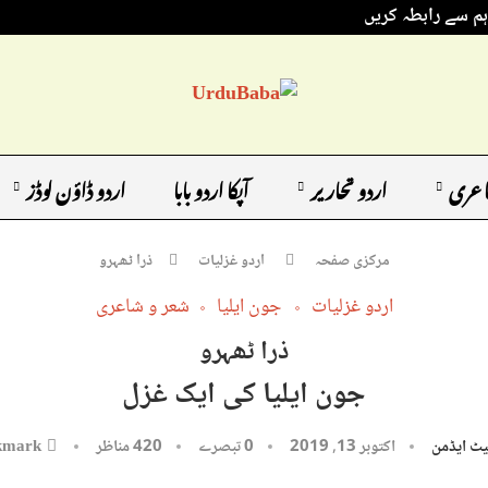
ہم سے رابطہ کریں
اعری
اردو تحاریر
آپکا اردو بابا
اردو ڈاؤن لوڈز
مرکزی صفحہ
اردو غزلیات
ذرا ٹھہرو
اردو غزلیات
جون ایلیا
شعر و شاعری
ذرا ٹھہرو
جون ایلیا کی ایک غزل
یٹ ایڈمن
اکتوبر 13, 2019
0 تبصرے
420
مناظر
kmark