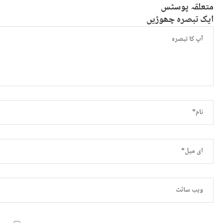
متعلقہ پوسٹس
ایک تبصرہ چھوڑیں