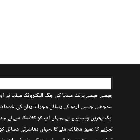
اردو بابا کے بارے میں
جیسے جیسے پرنٹ میڈیا کی جگہ الیکٹرونک میڈیا نے اور
سمجھیے جیسے اردو کے رسائل وجرائد زبان کی خدمات ان
ایک بہترین ویب پیج ہے ،جہاں آپ کو کلاسک سے لے جدی
تجزیے کا عمیق مطالعہ ملے گا ۔جہاں معاشرتی مسائل کو