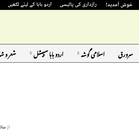
خوش آمدید!
رازداری کی پالیسی
اردو بابا کے لیئے لکھیں
سرورق
اسلامی گوشہ
اردو بابا سپیشل
شعر و ش
از
سائ