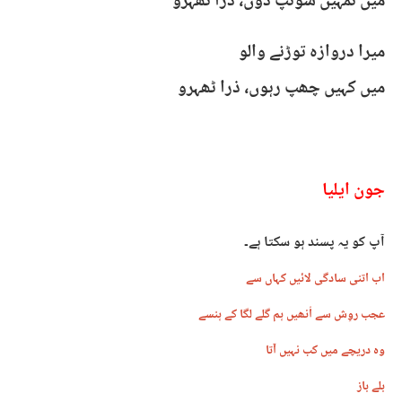
میں تمہیں سونپ دوں، ذرا ٹھہرو
میرا دروازہ توڑنے والو
میں کہیں چھپ رہوں، ذرا ٹھہرو
جون ایلیا
آپ کو یہ پسند ہو سکتا ہے۔
اب اتنی سادگی لائیں کہاں سے
عجب روِش سے اُنھیں ہم گلے لگا کے ہنسے
وہ دریچے میں کب نہیں آتا
بلے باز