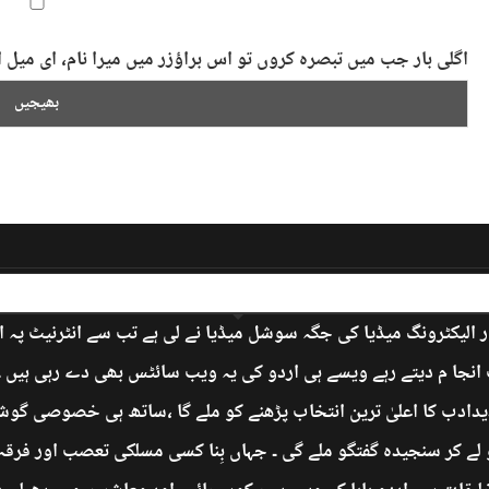
اگلی بار جب میں تبصرہ کروں تو اس براؤزر میں میرا نام، ای می
 الیکٹرونگ میڈیا کی جگہ سوشل میڈیا نے لی ہے تب سے انٹرنیٹ پہ 
جا م دیتے رہے ویسے ہی اردو کی یہ ویب سائٹس بھی دے رہی ہیں ۔ ’
دادب کا اعلیٰ ترین انتخاب پڑھنے کو ملے گا ،ساتھ ہی خصوصی گوشے
 لے کر سنجیدہ گفتگو ملے گی ۔ جہاں بِنا کسی مسلکی تعصب اور فرق