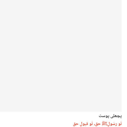
پچھلی پوسٹ
تُو رسُولِﷺ حق، تُو قبولِ حق