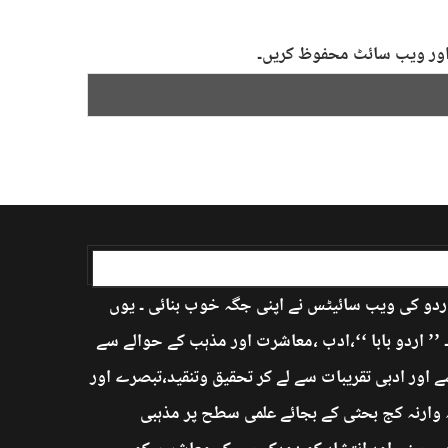
ل اور ویب سائٹ محفوظ کریں۔
اردو کی ویب سائیٹس نے اپنی جگہ خوب بنائی ۔ یوں
’ اردو بابا ‘‘،ادب ،معاشرت اور مذہب کے حوالے سے
 اور ادبی تقریبات سے لے کر تحقیق وتنقید،تبصرے اور
ہ وارنہ کج بحثی کے بجائے علمی سطح پر مذہبی