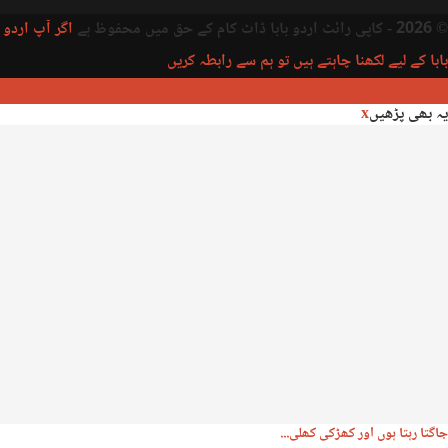
© 2026 - کاپی رائٹ اردو بابا ڈاٹ کام کے حق میں محفوظ ہے
اگر آپ اردو
بابا کے لیے لکھنا چاہتے ہیں تو ہم سے رابطہ کریں
یہ بھی پڑھیں
x
جاگتا رہتا ہوں اور کھڑکی کھلی...