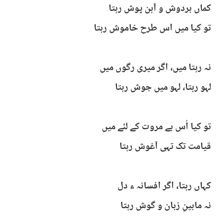
کماں بردوش و آہن پوش رہتا ​
تو کیا میں اس طرح خاموش رہتا​
نہ رہتا میں، اگر میری رگوں میں​
لہو رہتا، لہو میں جوش رہتا​
تو کیا اُس بے مروت کے لئے میں​
قیامت تک تہی آغوش رہتا​
کہاں رہتا، اگر افسانہ ء دل​
نہ مابینِ زبان و گوش رہتا​