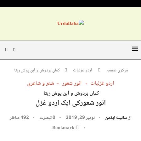
مرکزی صفحہ
اردو غزلیات
کماں بردوش و آہن پوش رہتا ​
اردو غزلیات
انور شعور
شعر و شاعری
کماں بردوش و آہن پوش رہتا ​
انور شعورکی ایک اردو غزل
از
سائیٹ ایڈمن
نومبر 29, 2019
0 تبصرے
492
مناظر
Bookmark