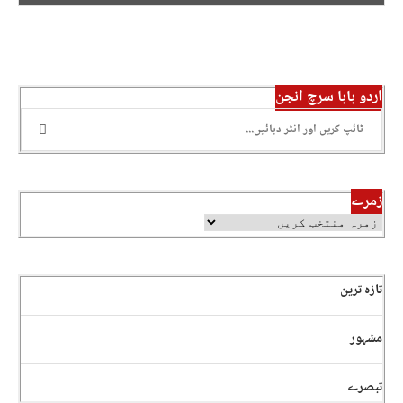
اردو بابا سرچ انجن
زمرے
تازہ ترین
مشہور
تبصرے