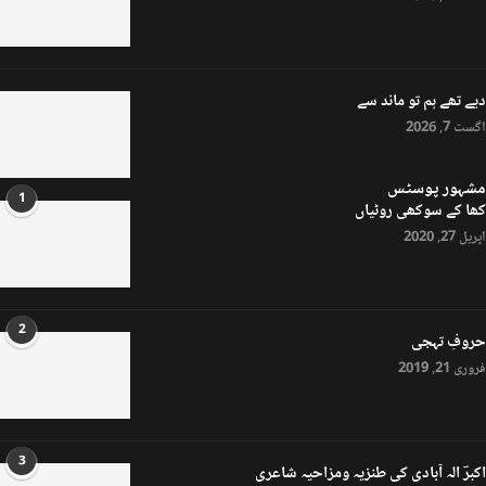
دیے تھے ہم تو ماند سے
اگست 7, 2026
مشہور پوسٹس
1
کھا کے سوکھی روٹیاں
اپریل 27, 2020
2
حروفِ تہجی
فروری 21, 2019
3
اکبرؔ الہ آبادی کی طنزیہ ومزاحیہ شاعری