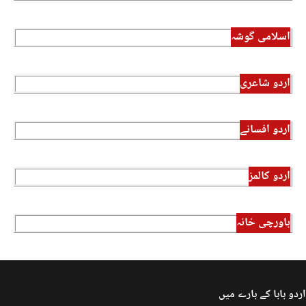
اسلامی گوشہ
اردو شاعری
اردو افسانے
اردو کالمز
باورچی خانہ
اردو بابا کے بارے میں