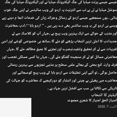
جیسے جیسے پرنٹ میڈیا کی جگہ الیکٹرونک میڈیا نے اور الیکٹرونگ میڈیا کی جگہ
سوشل میڈیا نے لی ہے تب سے انٹرنیٹ پہ اردو کی ویب سائیٹس نے اپنی جگہ خوب
بنائی ۔ یوں سمجھیے جیسے اردو کے رسائل وجرائد زبان کی خدمات انجا م دیتے رہے
ویسے ہی اردو کی یہ ویب سائٹس بھی دے رہی ہیں ۔ ’’ اردو بابا ‘‘،ادب ،معاشرت
اور مذہب کے حوالے سے ایک بہترین ویب پیج ہے ،جہاں آپ کو کلاسک سے لے
جدیدادب کا اعلیٰ ترین انتخاب پڑھنے کو ملے گا ،ساتھ ہی خصوصی گوشے اور ادبی
تقریبات سے لے کر تحقیق وتنقید،تبصرے اور تجزیے کا عمیق مطالعہ ملے گا ۔جہاں
معاشرتی مسائل کو لے کر سنجیدہ گفتگو ملے گی ۔ جہاں بِنا کسی مسلکی تعصب اور
فرقہ وارنہ کج بحثی کے بجائے علمی سطح پر مذہبی تجزیوں سے بہترین رہنمائی
حاصل ہوگی ۔ تو آئیے اپنی تخلیقات سے اردو بابا کے ویب پیج کوسجائیے اور
معاشرے میں پھیلی بے چینی اور انتشار کو دورکیجیے کہ معاشرے کو جہالت کی
تاریکی سے نکالنا ہی سب سے افضل ترین جہاد ہے ۔
ایڈیٹر کا انتخاب
امتیاز الحق امتیاز کا شعری مجموعہ
اگست 7, 2026