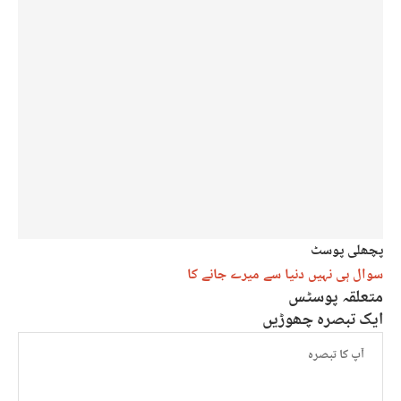
پچھلی پوسٹ
سوال ہی نہیں دنیا سے میرے جانے کا​
متعلقہ پوسٹس
ایک تبصرہ چھوڑیں