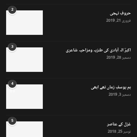
2
حروفِ تہجی
فروری 21, 2019
3
اکبرؔ الہ آبادی کی طنزیہ ومزاحیہ شاعری
دسمبر 28, 2019
4
ہم یوسفِ زماں تھے ابھی
8.0
دسمبر 3, 2019
5
غزل کے عناصر
نومبر 25, 2018