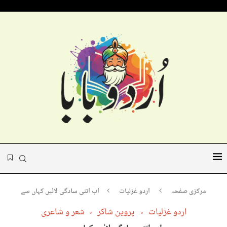
مرکزی صفحہ
اردو غزلیات
اب اتنی سادگی لائیں کہاں سے
اردو غزلیات
پروین شاکر
شعر و شاعری