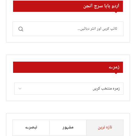
اردو بابا سرچ انجن
زمرے
تازہ ترین
مشہور
تبصرے