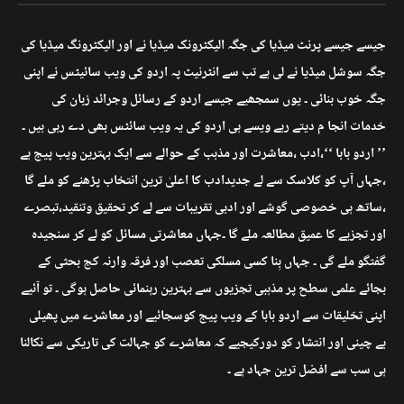
جیسے جیسے پرنٹ میڈیا کی جگہ الیکٹرونک میڈیا نے اور الیکٹرونگ میڈیا کی
جگہ سوشل میڈیا نے لی ہے تب سے انٹرنیٹ پہ اردو کی ویب سائیٹس نے اپنی
جگہ خوب بنائی ۔ یوں سمجھیے جیسے اردو کے رسائل وجرائد زبان کی
خدمات انجا م دیتے رہے ویسے ہی اردو کی یہ ویب سائٹس بھی دے رہی ہیں ۔
’’ اردو بابا ‘‘،ادب ،معاشرت اور مذہب کے حوالے سے ایک بہترین ویب پیج ہے
،جہاں آپ کو کلاسک سے لے جدیدادب کا اعلیٰ ترین انتخاب پڑھنے کو ملے گا
،ساتھ ہی خصوصی گوشے اور ادبی تقریبات سے لے کر تحقیق وتنقید،تبصرے
اور تجزیے کا عمیق مطالعہ ملے گا ۔جہاں معاشرتی مسائل کو لے کر سنجیدہ
گفتگو ملے گی ۔ جہاں بِنا کسی مسلکی تعصب اور فرقہ وارنہ کج بحثی کے
بجائے علمی سطح پر مذہبی تجزیوں سے بہترین رہنمائی حاصل ہوگی ۔ تو آئیے
اپنی تخلیقات سے اردو بابا کے ویب پیج کوسجائیے اور معاشرے میں پھیلی
بے چینی اور انتشار کو دورکیجیے کہ معاشرے کو جہالت کی تاریکی سے نکالنا
ہی سب سے افضل ترین جہاد ہے ۔