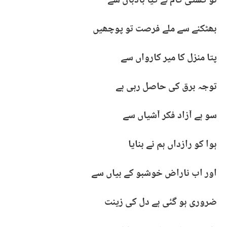
تو کشتی کام لے کیا بادباں سے
بھٹکنے سے ملے فرصت تو پوچھیں
پتا منزل کا میر کارواں سے
توجہ برق کی حاصل رہی ہے
سو ہے آزاد فکر آشیاں سے
ہوا کو رازداں ہم نے بنایا
اور اب ناراض خوشبو کے بیاں سے
ضروری ہو گئی ہے دل کی زینت