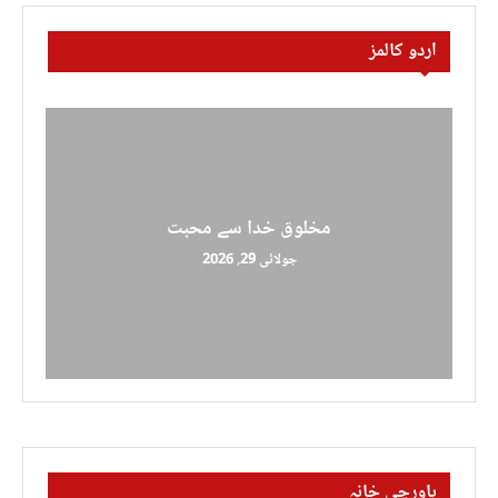
اردو کالمز
مخلوق خدا سے محبت
جولائی 29, 2026
باورچی خانہ