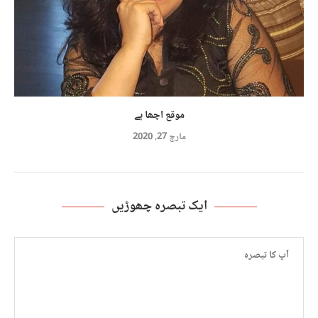
موقع اچھا ہے
مارچ 27, 2020
ایک تبصرہ چھوڑیں