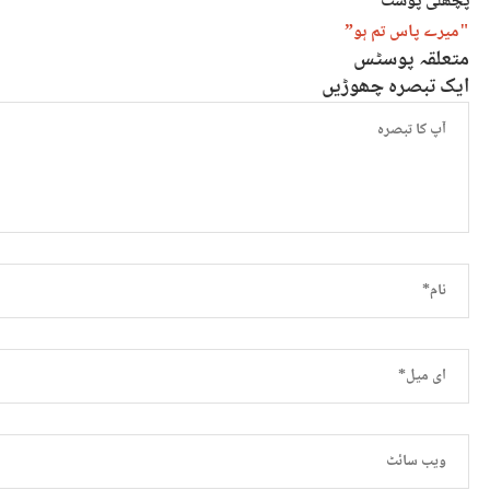
پچھلی پوسٹ
"میرے پاس تم ہو”
متعلقہ پوسٹس
ایک تبصرہ چھوڑیں