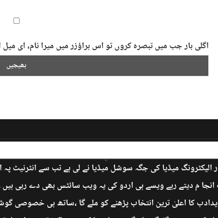
اگلی بار جب میں تبصرہ کروں تو اس براؤزر میں میرا نام، ای می
 الیکٹرونگ میڈیا کی جگہ سوشل میڈیا نے لی ہے تب سے انٹرنیٹ پہ 
جا م دیتے رہے ویسے ہی اردو کی یہ ویب سائٹس بھی دے رہی ہیں ۔ ’
دادب کا اعلیٰ ترین انتخاب پڑھنے کو ملے گا ،ساتھ ہی خصوصی گوشے