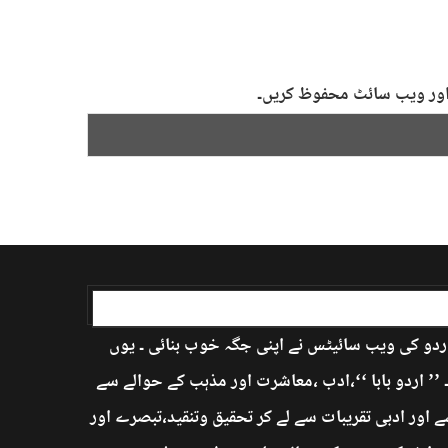
ل اور ویب سائٹ محفوظ کریں۔
اردو کی ویب سائیٹس نے اپنی جگہ خوب بنائی ۔ یوں
’ اردو بابا ‘‘،ادب ،معاشرت اور مذہب کے حوالے سے
 اور ادبی تقریبات سے لے کر تحقیق وتنقید،تبصرے اور