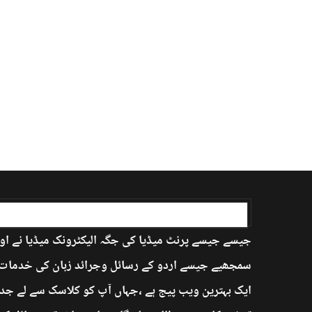
اردو بابا کے بارے میں
جیسے جیسے پرنٹ میڈیا کی جگہ الیکٹرونک میڈیا نے اور
سمجھیے جیسے اردو کے رسائل وجرائد زبان کی خدمات ان
ایک بہترین ویب پیج ہے ،جہاں آپ کو کلاسک سے لے جدی