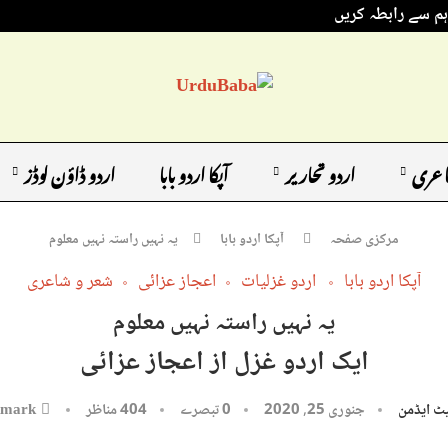
ہم سے رابطہ کریں
اعری
اردو تحاریر
آپکا اردو بابا
اردو ڈاؤن لوڈز
مرکزی صفحہ
آپکا اردو بابا
یہ نہیں راستہ نہیں معلوم
آپکا اردو بابا
اردو غزلیات
اعجاز عزائی
شعر و شاعری
یہ نہیں راستہ نہیں معلوم
ایک اردو غزل از اعجاز عزائی
ٹ ایڈمن
جنوری 25, 2020
0 تبصرے
404
مناظر
kmark