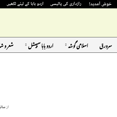
خوش آمدید!
رازداری کی پالیسی
اردو بابا کے لیئے لکھیں
سرورق
اسلامی گوشہ
اردو بابا سپیشل
شعر و ش
از
سائی