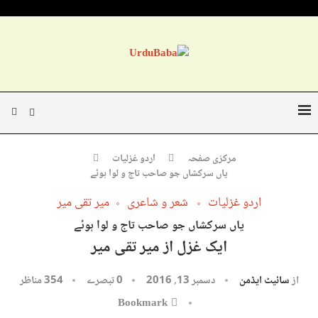
مرکزی صفحہ
اردو غزلیات
یاں سرکشاں جو صاحب تاج و لوا ہوئے
اردو غزلیات
شعر و شاعری
میر تقی میر
یاں سرکشاں جو صاحب تاج و لوا ہوئے
ایک غزل از میر تقی میر
از
سائیٹ ایڈمن
دسمبر 13, 2016
0 تبصرے
354
مناظر
Bookmark