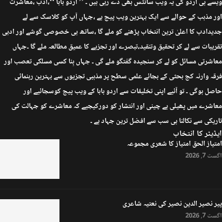
ویسے ہی اردو کی یہ ویب سائٹس بھی دے رہی ہیں ۔ ’’ اردو بابا ‘‘،ادب ،معاشرت
اور مذہب کے حوالے سے ایک بہترین ویب پیج ہے ،جہاں آپ کو کلاسک سے لے
جدیدادب کا اعلیٰ ترین انتخاب پڑھنے کو ملے گا ،ساتھ ہی خصوصی گوشے اور ادبی
تقریبات سے لے کر تحقیق وتنقید،تبصرے اور تجزیے کا عمیق مطالعہ ملے گا ۔جہاں
معاشرتی مسائل کو لے کر سنجیدہ گفتگو ملے گی ۔ جہاں بِنا کسی مسلکی تعصب اور
فرقہ وارنہ کج بحثی کے بجائے علمی سطح پر مذہبی تجزیوں سے بہترین رہنمائی
حاصل ہوگی ۔ تو آئیے اپنی تخلیقات سے اردو بابا کے ویب پیج کوسجائیے اور
معاشرے میں پھیلی بے چینی اور انتشار کو دورکیجیے کہ معاشرے کو جہالت کی
تاریکی سے نکالنا ہی سب سے افضل ترین جہاد ہے ۔
ایڈیٹر کا انتخاب
امتیاز الحق امتیاز کا شعری مجموعہ
اگست 7, 2026
پیر نصیر الدین نصیر کی نعتیہ شاعری
اگست 7, 2026