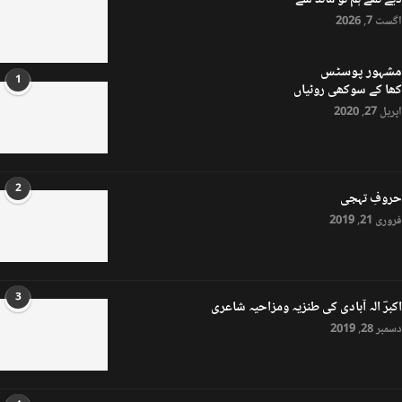
دیے تھے ہم تو ماند سے
اگست 7, 2026
مشہور پوسٹس
1
کھا کے سوکھی روٹیاں
اپریل 27, 2020
2
حروفِ تہجی
فروری 21, 2019
3
اکبرؔ الہ آبادی کی طنزیہ ومزاحیہ شاعری
دسمبر 28, 2019