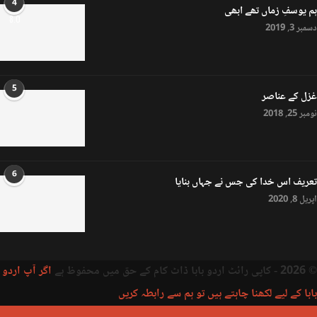
4
ہم یوسفِ زماں تھے ابھی
8.0
دسمبر 3, 2019
5
غزل کے عناصر
نومبر 25, 2018
6
تعریف اس خدا کی جس نے جہاں بنایا
اپریل 8, 2020
© 2026 - کاپی رائٹ اردو بابا ڈاٹ کام کے حق میں محفوظ ہے
اگر آپ اردو
بابا کے لیے لکھنا چاہتے ہیں تو ہم سے رابطہ کریں