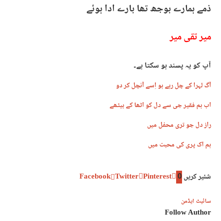
ذمے ہمارے بوجھ تھا بارے ادا ہوئے
میر تقی میر
آپ کو یہ پسند ہو سکتا ہے۔
آگ لہرا کے چل رہے ہو اِسے آنچل کر دو
اب ہم فقیر جی سے دل کو اٹھا کے بیٹھے
راز دل جو تری محفل میں
ہم اک پری کی محبت میں
شئیر کریں
0
Pinterest
Twitter
Facebook
سائیٹ ایڈمن
Follow Author