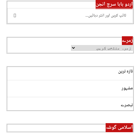
اردو بابا سرچ انجن
زمرے
تازہ ترین
مشہور
تبصرے
اسلامی گوشہ