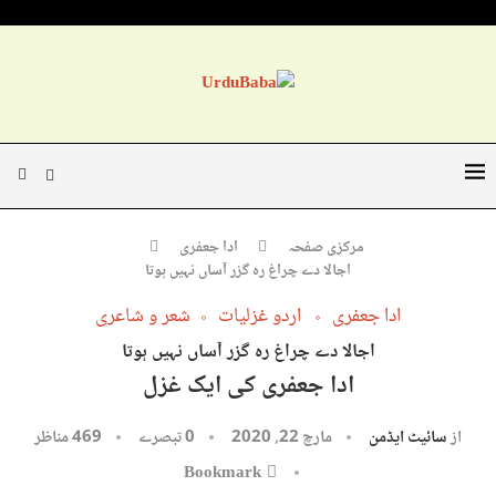
مرکزی صفحہ
ادا جعفری
اجالا دے چراغ رہ گزر آساں نہیں ہوتا
ادا جعفری
اردو غزلیات
شعر و شاعری
اجالا دے چراغ رہ گزر آساں نہیں ہوتا
ادا جعفری کی ایک غزل
از
سائیٹ ایڈمن
مارچ 22, 2020
0 تبصرے
469
مناظر
Bookmark