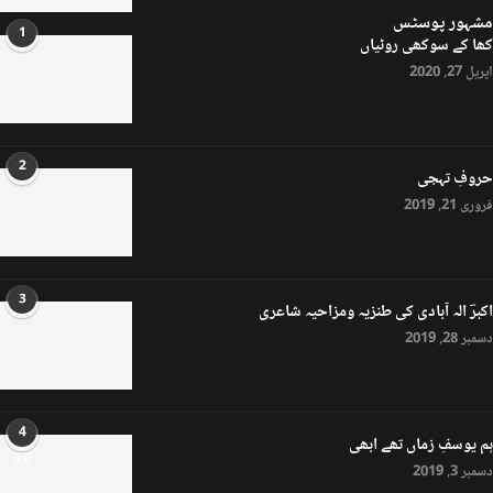
مشہور پوسٹس
1
کھا کے سوکھی روٹیاں
اپریل 27, 2020
2
حروفِ تہجی
فروری 21, 2019
3
اکبرؔ الہ آبادی کی طنزیہ ومزاحیہ شاعری
دسمبر 28, 2019
4
ہم یوسفِ زماں تھے ابھی
8.0
دسمبر 3, 2019