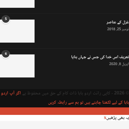
5
غزل کے عناصر
نومبر 25, 2018
6
تعریف اس خدا کی جس نے جہاں بنایا
اپریل 8, 2020
© 2026 - کاپی رائٹ اردو بابا ڈاٹ کام کے حق میں محفوظ ہے
اگر آپ اردو
بابا کے لیے لکھنا چاہتے ہیں تو ہم سے رابطہ کریں
یہ بھی پڑھیں
x