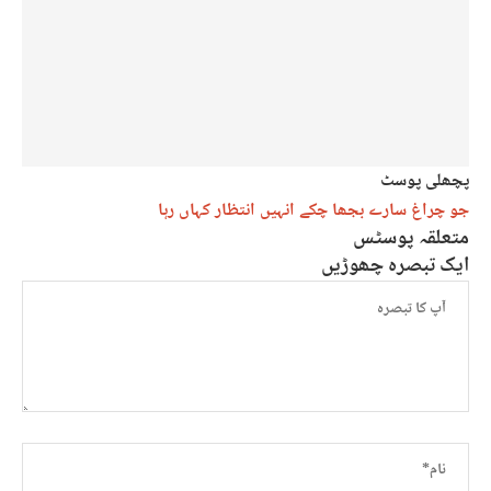
پچھلی پوسٹ
جو چراغ سارے بجھا چکے انہیں انتظار کہاں رہا
متعلقہ پوسٹس
ایک تبصرہ چھوڑیں