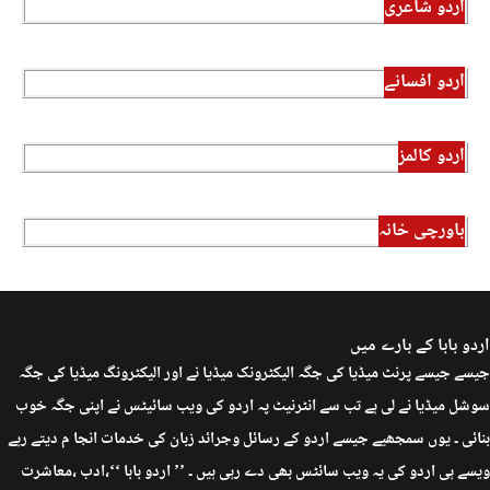
اردو شاعری
اردو افسانے
اردو کالمز
باورچی خانہ
اردو بابا کے بارے میں
جیسے جیسے پرنٹ میڈیا کی جگہ الیکٹرونک میڈیا نے اور الیکٹرونگ میڈیا کی جگہ
سوشل میڈیا نے لی ہے تب سے انٹرنیٹ پہ اردو کی ویب سائیٹس نے اپنی جگہ خوب
بنائی ۔ یوں سمجھیے جیسے اردو کے رسائل وجرائد زبان کی خدمات انجا م دیتے رہے
ویسے ہی اردو کی یہ ویب سائٹس بھی دے رہی ہیں ۔ ’’ اردو بابا ‘‘،ادب ،معاشرت