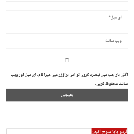
اگلی بار جب میں تبصرہ کروں تو اس براؤزر میں میرا نام، ای میل اور ویب
سائٹ محفوظ کریں۔
اردو بابا سرچ انجن