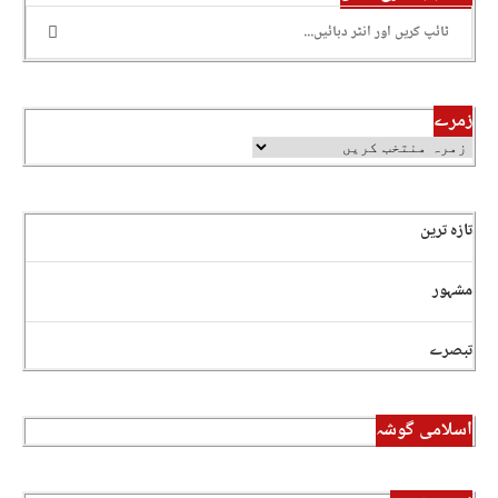
زمرے
تازہ ترین
مشہور
تبصرے
اسلامی گوشہ