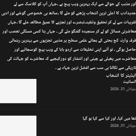
اور مذہب کے حوالے سے ایک بہترین ویب پیج ہے ،جہاں آپ کو کلاسک سے لے
جدیدادب کا اعلیٰ ترین انتخاب پڑھنے کو ملے گا ،ساتھ ہی خصوصی گوشے اور ادبی
تقریبات سے لے کر تحقیق وتنقید،تبصرے اور تجزیے کا عمیق مطالعہ ملے گا ۔جہاں
معاشرتی مسائل کو لے کر سنجیدہ گفتگو ملے گی ۔ جہاں بِنا کسی مسلکی تعصب اور
فرقہ وارنہ کج بحثی کے بجائے علمی سطح پر مذہبی تجزیوں سے بہترین رہنمائی
حاصل ہوگی ۔ تو آئیے اپنی تخلیقات سے اردو بابا کے ویب پیج کوسجائیے اور
معاشرے میں پھیلی بے چینی اور انتشار کو دورکیجیے کہ معاشرے کو جہالت کی
تاریکی سے نکالنا ہی سب سے افضل ترین جہاد ہے ۔
ایڈیٹر کا انتخاب
انسانیت
جولائی 31, 2026
تھا میں کیا، اور کیا سے کیا ہو گیا
جولائی 31, 2026