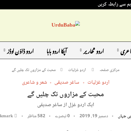
ہم سے رابطہ کریں
اعری
اردو تحاریر
آپکا اردو بابا
اردو ڈاؤن لوڈز
مرکزی صفحہ
اردو غزلیات
محبت کے مزاروں تک چلیں گے
اردو غزلیات
ساغر صدیقی
شعر و شاعری
محبت کے مزاروں تک چلیں گے
ایک اردو غزل از ساغر صدیقی
ی جہاں
دسمبر 19, 2019
0 تبصرے
582
مناظر
kmark