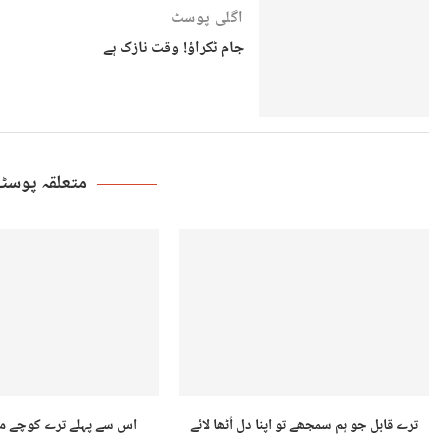
اگلی پوسٹ
جام ٹکراؤ! وقت نازک ہے
متعلقہ پوس
ترے قابل جو ہم سمجھے تو اپنا دل اُٹھا لائے
اس سے پہلے ترے کوچے میں