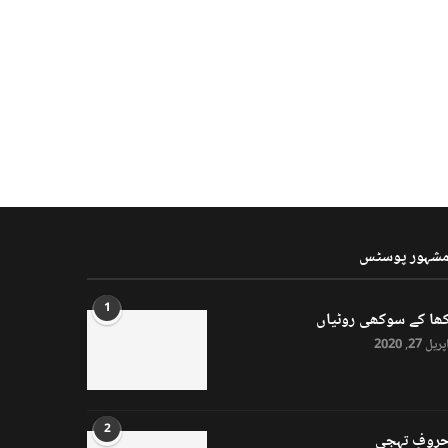
شہور پوسٹس
1
ھا کے سوکھی روٹیاں
پریل 27, 2020
2
روفِ تہجی