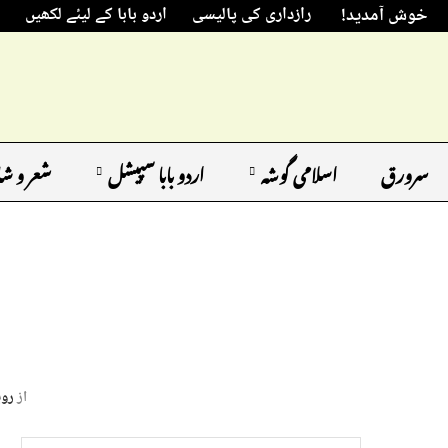
خوش آمدید!
رازداری کی پالیسی
اردو بابا کے لیئے لکھیں
سرورق
اسلامی گوشہ
اردو بابا سپیشل
شعر و ش
از
روب