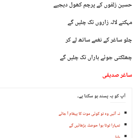
حسین زلفوں کے پرچم کھول دیجیے
مہکتے لالہ زاروں تک چلیں گے
چلو ساغر کے نغمے ساتھ لے کر
چھلکتی جوئے باراں تک چلیں گے
ساغر صدیقی
آپ کو یہ پسند ہو سکتا ہے۔
نہ آئیں وہ تو کوئی موت کا پیغام آ جائے
تمہارا ٹوٹا ہوا حوصلہ بڑھائیں گے
بابا