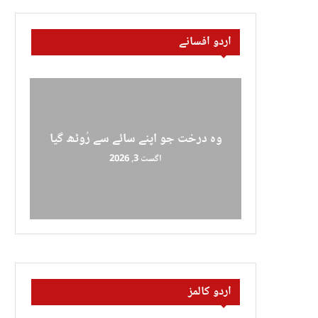
اردو افسانے
وہ درخت جو اپنے سائے سے رُوٹھ گیا
اگست 3, 2026
اردو کالمز