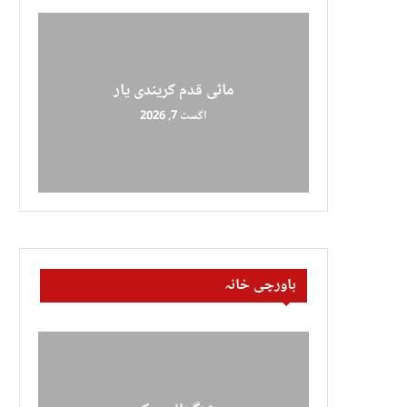
ماٹی قدم کریندی یار
اگست 7, 2026
باورچی خانہ