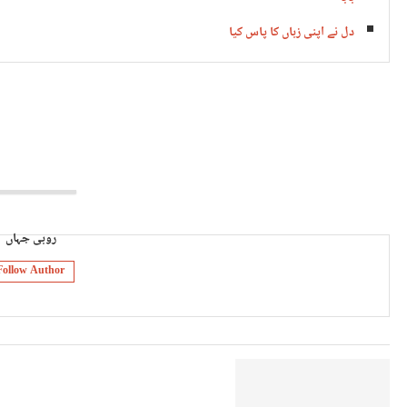
دل نے اپنی زباں کا پاس کیا
روبی جہاں
Follow Author