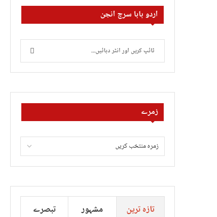
اردو بابا سرچ انجن
زمرے
تازہ ترین
مشہور
تبصرے