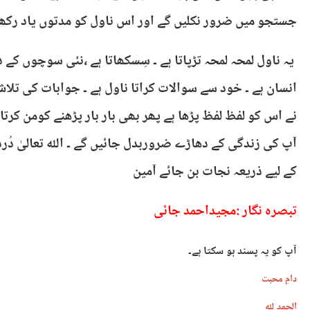
جستجو میں ضرور نکلیں گے اور اس ناول کو مدتوں یاد رکھی
یہ ناول لمحہ لمحہ تڑپاتا ہے ۔ سِسکھاتا ہے ،نئی سوچوں کے در
انسان ہے ۔ خود سے سوالات کراتا ناول ہے ۔ جوابات کی تلاش 
نے اس کو لفظ لفظ پڑھا ہے پھر بھی بار بار پڑھنے کومن کرتا 
آپ کی زندگی کے دھاڑے ضروربدل جائیں گے ۔ اللہ تعالیٰ دُ
کے لیے ذریعہ نجات بن جائے آمین
تبصرہ نگار :مجیداحمد جائی
آپ کو یہ پسند ہو سکتا ہے۔
دامِ محبت
الحمد للہ