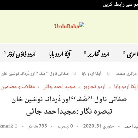
ہم سے رابطہ کریں
اعری
اردو تحاریر
آپکا اردو بابا
اردو ڈاؤن لوڈز
مرکزی صفحہ
آپکا اردو بابا
صفاتی ناول ’’صُفہ‘‘اور دُردانہ نوشین خان
آپکا اردو بابا
اردو تحاریر
مجید احمد جائی
مقالات و مضامین
صفاتی ناول ’’صُفہ‘‘اور دُردانہ نوشین خان
تبصرہ نگار :مجیداحمد جائی
د احمد
جنوری 31, 2020
0 تبصرے
795
مناظر
kmark