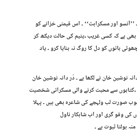
 ’’آنسو اور مسکراہٹ‘‘ ۔ اس قیمتی خزانے کو
 بھی ہے کہ کسی غریب ،یتیم کی حالت دیکھ کر
چھوٹی باتوں کو دل کا روگ نہ بنایا کرو ۔ یاد
انہ نوشین خان نے لکھا ہے ۔ دُر دانہ نوشین خان
ت ،کتابوں سے محبت کرنے والی مسکراتی شخصیت
ر خوب صورت لب ولہجے کی شاعرہ بھی ہیں ۔ پہلا
وں کی وفو گری اور اب شاہکار ناول
نہ بولتا ثبوت ہے ۔