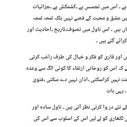
تا ہے ۔ اس میں تجسس ہے ،کشمکش ہے ،جزائیات
یں عشق و محبت کے قصے نہیں بلکہ لمحہ لمحہ
اں ہیں ۔ اس ناول میں تصوف،تاریخ ،احادیث اور
رائے گئے ہیں ۔
ہیں اور قاری کو فکر و خیال کی طرف راغب کرتی
 لیے کہ اس کو روحانی ارتقاء کا کوئی الگ سے وعدہ
عت نہیں کراسکتی ،اذان نہیں دے سکتی ،فتویٰ
۔ یہی بات
 نئے در وا کرتی نظر آتی ہیں ۔ ناول سادہ اور
ھی لکھاری کو لے لیں اس کے اسلوب سے اس کی