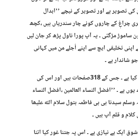
 کی تصویر ہے اور تصویر کے نیچے ’’ابدال
نکری چراغٖ کے چاروں کونے چار سندریاں ہیں ،کچھ
اموڑ مڑگئی ۔ یہ آپ پورا ناول پڑھ کر جان لیں
ے اپنی تخلیقی ایچ سے اپنے اُجلے من میں کہانی
جو شاندار ہے ۔
’’صُفہ‘‘کو علی میاں پبلی کیشنز نے نومبر 2019ء میں شائع کیا ہے ۔ جس کے 318صفحات ہیں اور اس کی
 ہے ۔ ’’افضل النساء العالمین ،افضل النساء
ہ وسلم سیدنا بی بی فاطمہ بتول سلام اللہ علیھا
کلام و قلم آپ ہیں ۔
وق ایک بے نیازی ہے ۔ اس پہ جتنا غور کیا اتنا