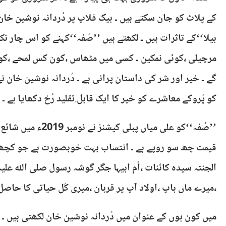
کے پلاٹ کو جان سکتے ہیں ۔ بیک فلاپ پر دُردانہ نوشین خان
بیلا‘‘کے تاثرات ہیں ۔ لکھتے ہیں ’’صُفہ‘‘کہنے کو اس چار 
مرچیلی ،کوئی نمکین ۔ کسی میں مٹھاس ،کون کس لمحے ،کون س
گے ۔ خیر اور شر کی داستان پرانی ہے ۔ دُردانہ نوشین خان ن
کو پُروکے معاشرے کو خیر کا ایک قابل ِتقلید رُخ دکھایا ہے ۔ 
قیمت چھ سو روپے ہے ۔ انتساب بہت خوبصورت ہے جو کچھ یوں
الجنتہ سیدہ کائنات ،اُم ابیہا جگر گوشہ رسول صلی اللہ علی
،میرے ماں باپ ،اولاد آپ پر قربان ،میری کُل حیاتی کا حاصل 
میں کون ہوں کے عنوان میں دُردانہ نوشین خان لکھتی ہیں ۔ ش