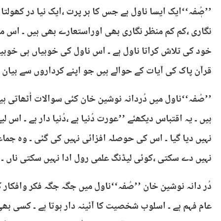
’’صُٖفہ‘‘ایک ایسا ناول ہے جس کا ہر پرت ،ایک نیا در کھول
نگاری ،کم کم منظر نگاری بھی اوراستعارے بھی ہیں ۔ اس م
خود کی تلاش کراتا ناول ہے ۔ اس ناول کی خوبیاں ہی خوبی
قرآن پاک کی آیات کے حوالے ہیں جو اپنے کرداروں سے بیان ک
’’صُفہ‘‘ناول میں دُردانہ نوشین خان کئی سوالات اُٹھاتی 
ہیں ۔ یہ اقتباس دیکھئے ’’عورت دُنیا ہے ،دُنیا دار ہے ۔ اس
نہیں دیا گیا ۔ اس کی حوصلہ افزائی نہیں کی گئی ۔ وہ جما
نہیں دے سکتی ،کوئی لیڈنگ علمی رول ادا نہیں سکتی ناں ۔ 
دُر دانہ نوشین خان ’’صُفہ‘‘ناول میں جگہ جگہ فکر وافکار کے
عام فہم ہے ۔ اسلوب شخصیت کا آئینہ دار ہوتا ہے ۔ کسی ب