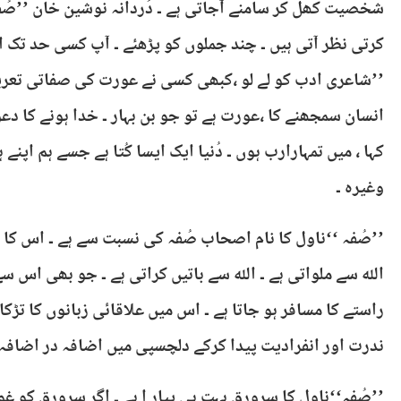
شخصیت کھل کر سامنے آجاتی ہے ۔ دُردانہ نوشین خان ’’صُفہ
کرتی نظر آتی ہیں ۔ چند جملوں کو پڑھئے ۔ آپ کسی حد تک
’’شاعری ادب کو لے لو ،کبھی کسی نے عورت کی صفاتی تعریف 
انسان سمجھنے کا ،عورت ہے تو جو بن بہار ۔ خدا ہونے کا دعوی
کہا ، میں تمہارارب ہوں ۔ دُنیا ایک ایسا کُتا ہے جسے ہم اپنے 
وغیرہ ۔
’’صُفہ ‘‘ناول کا نام اصحاب صُفہ کی نسبت سے ہے ۔ اس کا م
اللہ سے ملواتی ہے ۔ اللہ سے باتیں کراتی ہے ۔ جو بھی اس 
راستے کا مسافر ہو جاتا ہے ۔ اس میں علاقائی زبانوں کا تڑکا
ندرت اور انفرادیت پیدا کرکے دلچسپی میں اضافہ در اضافہ کر
’’صُفہ‘‘ناول کا سرورق بہت ہی پیار ا ہے ۔ اگر سرورق کو غو