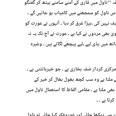
 ‘‘ناول میں قاری کے آمنے سامنے بیٹھ کر گفتگو
 اس ناول کو سمجھنے میں کامیاب ہو جائیں گے ۔
نہیں کی ،بیڑا غرق کر دیا ۔ اُنہوں نے عورت کو
ٰ بھی مردوں نے کیا ہے ۔ عورت نے آج تک یہ نہ
ہاتھ میں ہڈی لیے ،لیے پیچھے لگاتے ہیں ۔ وغیرہ
رکزی کردار صُفہ بخاری ہے ۔ جو خیربانٹتی ہے ۔
سے ملتا ہے وہ سب کچھ بھول بھال کر خیر کے
 بھی ملتا ہے ۔ مقامی الفاظ کا استعمال ناول میں
تا ہے ۔ ۔
ر سے دیکھا جائے اور غوروفکر کیا جائے تو ناول