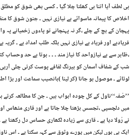
ہی لطف آیا اتنا ہی کھلتا چلا گیا ۔ کسی بھی شوق کو مطلق ب
اخلاص کا پیمانہ ماسوائے بے نیازی نہیں ۔ جنون شوق کا منف
پہچان کے بچ کے چلے ،گر نہ پہنچانے تو پاءوں زخمیانے پہ وا
فریادہے اور فریاد بے نیازی نہیں بلکہ طلب امداد ہے ۔ گریہ بے 
،ظاہر سے بے نیازواحد کا نیاز مند ۔ ۔ ۔ ہوتا بے حد وحساب ک
شب کے شفاف آسمان کو بیرنگ لفافے پوسٹ کرتی چلی آرہی 
لوٹائے ۔ موصول ہو جانا (کر لینا )بانصیب سماعت اور بڑا اطم
’’صُفہ‘‘ناول کے کل چودہ ابواب ہیں ۔ جن کا مطالعہ کرتے ہ
میں دلچسپی ،تجسس بڑھتا چلا جاتا ہے اور قاری مٹھاس اور
نے رُولا دیا ہے ۔ قاری سے زیادہ لکھاری حساس دل رکھتا ہ
ایک ہی ہوں لیکن میں پورے وثوق سے کہہ سکتا ہے ۔ اس ناول