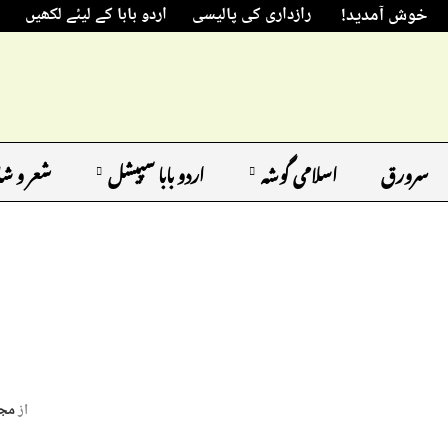
خوش آمدید!
رازداری کی پالیسی
اردو بابا کے لیئے لکھیں
سرورق
اسلامی گوشہ
اردو بابا سپیشل
شعر و ش
از
مجی