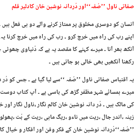
صفاتی ناول ’’صُفہ‘‘اور دُردانہ نوشین خان کادلیر قلم
انسان کو دوسری مخلوق پر ممتاز کرنے والے دو ہی فعل ہیں ۔
اپنے رب کی راہ میں خرچ کرو ۔ رب کی راہ میں خرچ کرنا یہ
آنکھ بھر آنا ۔ میرے کہنے کا مقصد یہ ہے کہ دُنیاوی چھوٹی 
رکھنا آنکھیں بھی خالی ہو جاتی ہیں ۔
یہ اقتباس صفاتی ناول ’’صُفہ ‘‘سے لیا گیا ہے ۔ جس کو دُر د
میرے ہمسائے شہر مظفر گڑھ کی باسی ہے ۔ آپ کتاب دوس
کی مالک ہیں ۔ دُر دانہ نوشین خان کالم نگار ،ناول نگار او
زینہ ،اندر جال ،ریت میں ناءو ،ریگ ماہی ،ریت کے بُت ،پھول
’’صُفہ‘‘دُردانہ نوشین خان کے فکر وفن اور افکار و خیال کا م