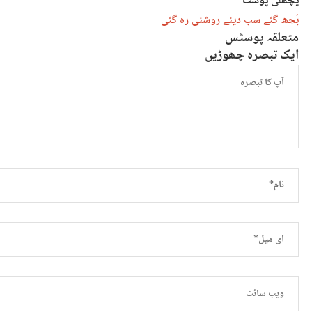
پچھلی پوسٹ
بُجھ گئے سب دیئے روشنی رہ گئی
متعلقہ پوسٹس
ایک تبصرہ چھوڑیں