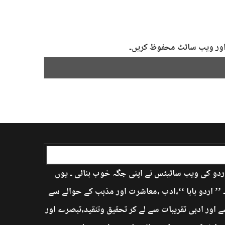
ل اور ویب سائٹ محفوظ کریں۔
اردو کی ویب سائیٹس نے اپنی جگہ خوب بنائی ۔ یوں
’ اردو بابا ‘‘،ادب ،معاشرت اور مذہب کے حوالے سے
 اور ادبی تقریبات سے لے کر تحقیق وتنقید،تبصرے اور