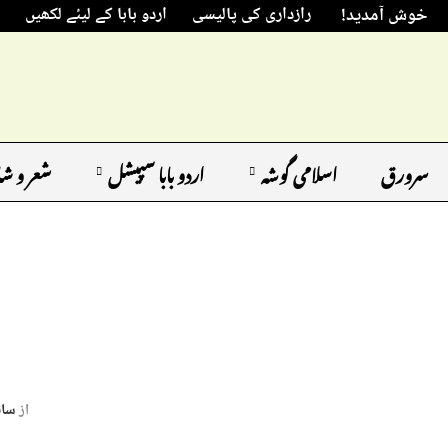
خوش آمدید!
رازداری کی پالیسی
اردو بابا کے لیئے لکھیں
سرورق
اسلامی گوشہ
اردو بابا سپیشل
شعر و ش
از
سائ