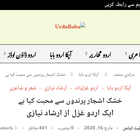
ہم سے رابطہ کریں
اعری
اردو تحاریر
آپکا اردو بابا
اردو ڈاؤن لوڈز
مرکزی صفحہ
آپکا اردو بابا
خشک اشجار پرندوں سے محبت کیا ہے
آپکا اردو بابا
اردو غزلیات
ارشاد نیازی
شعر و شاعری
خشک اشجار پرندوں سے محبت کیا ہے
ایک اردو غزل از ارشاد نیازی
یٹ ایڈمن
مارچ 16, 2020
0 تبصرے
441
مناظر
kmark