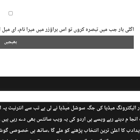
اگلی بار جب میں تبصرہ کروں تو اس براؤزر میں میرا نام، ای می
 الیکٹرونگ میڈیا کی جگہ سوشل میڈیا نے لی ہے تب سے انٹرنیٹ پہ 
جا م دیتے رہے ویسے ہی اردو کی یہ ویب سائٹس بھی دے رہی ہیں ۔ ’
دادب کا اعلیٰ ترین انتخاب پڑھنے کو ملے گا ،ساتھ ہی خصوصی گوشے