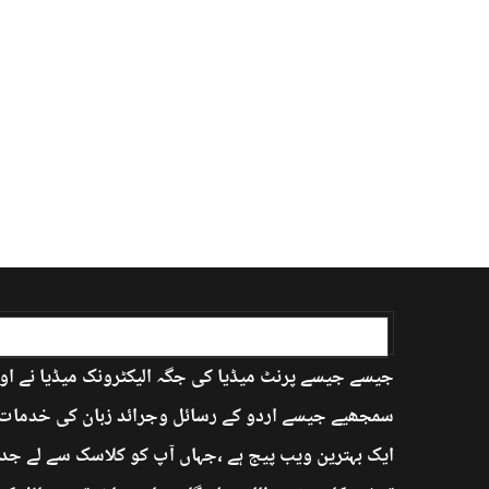
اردو بابا کے بارے میں
جیسے جیسے پرنٹ میڈیا کی جگہ الیکٹرونک میڈیا نے اور
سمجھیے جیسے اردو کے رسائل وجرائد زبان کی خدمات ان
ایک بہترین ویب پیج ہے ،جہاں آپ کو کلاسک سے لے جدی