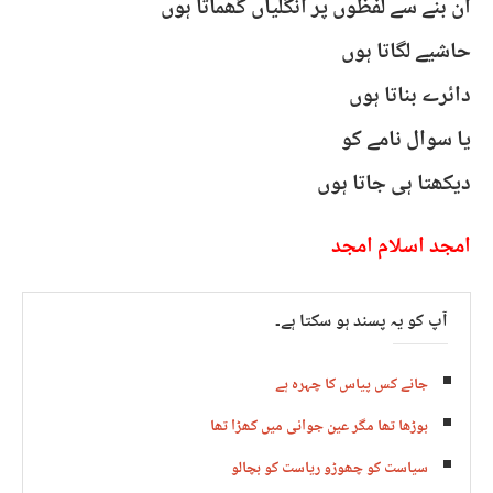
ان بنے سے لفظوں پر انگلیاں گھماتا ہوں
حاشیے لگاتا ہوں
دائرے بناتا ہوں
یا سوال نامے کو
دیکھتا ہی جاتا ہوں
امجد اسلام امجد
آپ کو یہ پسند ہو سکتا ہے۔
جانے کس پیاس کا چہرہ ہے
بوڑھا تھا مگر عین جوانی میں کھڑا تھا
سیاست کو چھوڑو ریاست کو بچالو