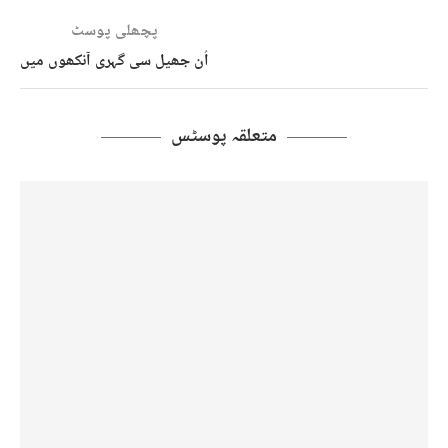
پچھلی پوسٹ
اُن جھیل سی گہری آنکھوں میں
متعلقہ پوسٹس