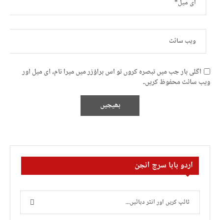
اگلی بار جب میں تبصرہ کروں تو اس براؤزر میں میرا نام، ای میل اور
ویب سائٹ محفوظ کریں۔
اردو بابا سرچ انجن