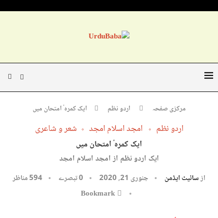
مرکزی صفحہ
اردو نظم
ایک کمرہٴ امتحان میں
اردو نظم
امجد اسلام امجد
شعر و شاعری
ایک کمرہٴ امتحان میں
ایک اردو نظم از امجد اسلام امجد
از
سائیٹ ایڈمن
جنوری 21, 2020
0 تبصرے
594
مناظر
Bookmark