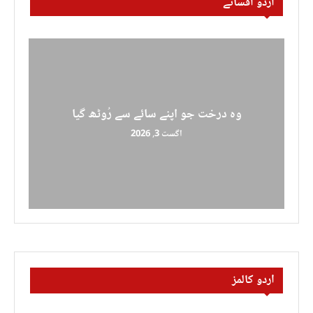
اردو افسانے
وہ درخت جو اپنے سائے سے رُوٹھ گیا
اگست 3, 2026
اردو کالمز