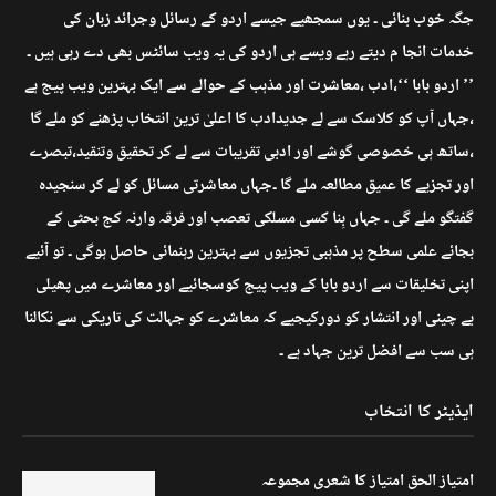
جگہ خوب بنائی ۔ یوں سمجھیے جیسے اردو کے رسائل وجرائد زبان کی
خدمات انجا م دیتے رہے ویسے ہی اردو کی یہ ویب سائٹس بھی دے رہی ہیں ۔
’’ اردو بابا ‘‘،ادب ،معاشرت اور مذہب کے حوالے سے ایک بہترین ویب پیج ہے
،جہاں آپ کو کلاسک سے لے جدیدادب کا اعلیٰ ترین انتخاب پڑھنے کو ملے گا
،ساتھ ہی خصوصی گوشے اور ادبی تقریبات سے لے کر تحقیق وتنقید،تبصرے
اور تجزیے کا عمیق مطالعہ ملے گا ۔جہاں معاشرتی مسائل کو لے کر سنجیدہ
گفتگو ملے گی ۔ جہاں بِنا کسی مسلکی تعصب اور فرقہ وارنہ کج بحثی کے
بجائے علمی سطح پر مذہبی تجزیوں سے بہترین رہنمائی حاصل ہوگی ۔ تو آئیے
اپنی تخلیقات سے اردو بابا کے ویب پیج کوسجائیے اور معاشرے میں پھیلی
بے چینی اور انتشار کو دورکیجیے کہ معاشرے کو جہالت کی تاریکی سے نکالنا
ہی سب سے افضل ترین جہاد ہے ۔
ایڈیٹر کا انتخاب
امتیاز الحق امتیاز کا شعری مجموعہ