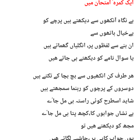
ایک کمرہٴ امتحان میں
بے نگاہ آنکھوں سے دیکھتے ہیں پرچے کو
بےخیال ہاتھوں سے
ان بنے سے لفظوں پر، انگلیاں گھماتے ہیں
یا سوال نامے کو دیکھتے ہی جاتے ھیں
ھر طرف کن انکھیوں سے بچ بچا کے تکتے ہیں
دوسروں کے پرچوں کو رہنما سمجھتے ہیں
شاید اسطرح کوئی راستہ ہی مل جاٴے
بے نشاں جوابوں کا،کچھ پتا ہی مل جاٴے
مجھ کو دیکھتے ھیں تو
یوں جواب کاپی پر ،حاشیے لگاتے ھیں