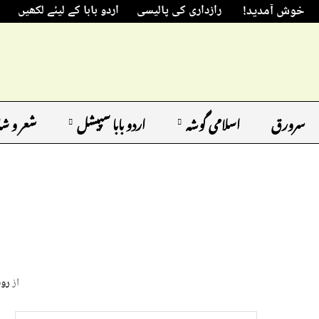
خوش آمدید!
رازداری کی پالیسی
اردو بابا کے لیئے لکھیں
سرورق
اسلامی گوشہ
اردو بابا سپیشل
شعر و ش
از
روب