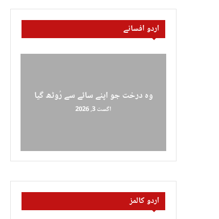
اردو افسانے
وہ درخت جو اپنے سائے سے رُوٹھ گیا
اگست 3, 2026
اردو کالمز