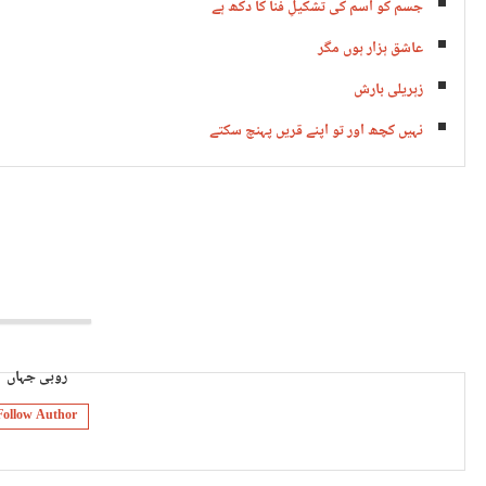
جسم کو اسم کی تشکیلِ فنا کا دکھ ہے
عاشق ہزار ہوں مگر
زہریلی بارش
نہیں کچھ اور تو اپنے قریں پہنچ سکتے
روبی جہاں
Follow Author