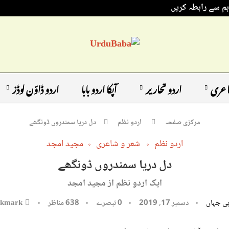
ہم سے رابطہ کریں
اعری
اردو تحاریر
آپکا اردو بابا
اردو ڈاؤن لوڈز
مرکزی صفحہ
اردو نظم
دل دریا سمندروں ڈونگھے
اردو نظم
شعر و شاعری
مجید امجد
دل دریا سمندروں ڈونگھے
ایک اردو نظم از مجید امجد
ی جہاں
دسمبر 17, 2019
0 تبصرے
638
مناظر
kmark