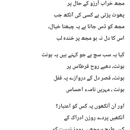
مجھ خراب آرزو کے حال پر
پھوٹ پڑتی ہے کسی کی آنکھ جب
مجھ کو ڈس جاتا ہے یہ چبھتا خیال،
اس کا دل نہ ہو مجھ پر خندہ لب
کیا یہ سب سچ ہے جو کہتے ہیں یہ ہونٹ
ہونٹ، دھبے روح قرطاس پر
ہونٹ، قصر دل کے دروازے پہ قفل
ہونٹ ، مہریں نامہء احساس
اور ان آنکھوں پہ کس کو اعتبار؟
آنکھیں پردے روزن ادراک کے
کس طرح سمجھیں رموز زیست کو