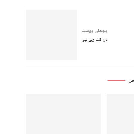
پچھلی پوسٹ
دن کٹ رہے ہیں
ٹس