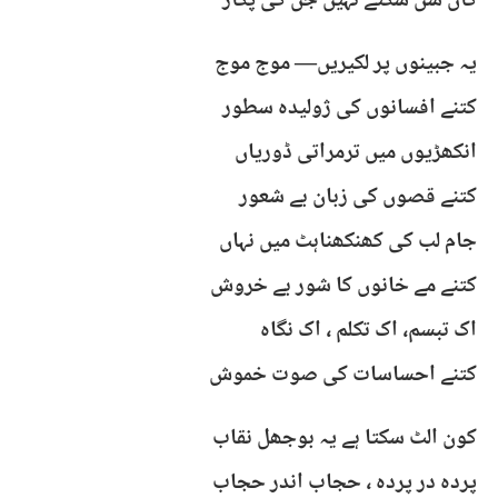
کان سن سکتے نہیں جن کی پکار
یہ جبینوں پر لکیریں— موج موج
کتنے افسانوں کی ژولیدہ سطور
انکھڑیوں میں ترمراتی ڈوریاں
کتنے قصوں کی زبان بے شعور
جام لب کی کھنکھناہٹ میں نہاں
کتنے مے خانوں کا شور بے خروش
اک تبسم، اک تکلم ، اک نگاہ
کتنے احساسات کی صوت خموش
کون الٹ سکتا ہے یہ بوجھل نقاب
پردہ در پردہ ، حجاب اندر حجاب