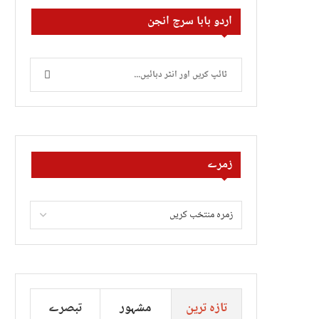
اردو بابا سرچ انجن
زمرے
تازہ ترین
مشہور
تبصرے