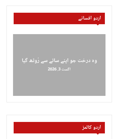
اردو افسانے
وہ درخت جو اپنے سائے سے رُوٹھ گیا
اگست 3, 2026
اردو کالمز