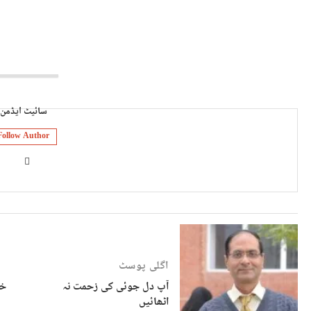
سائیٹ ایڈمن
Follow Author
اگلی پوسٹ
آپ دل جوئی کی زحمت نہ
خا
اٹھائیں