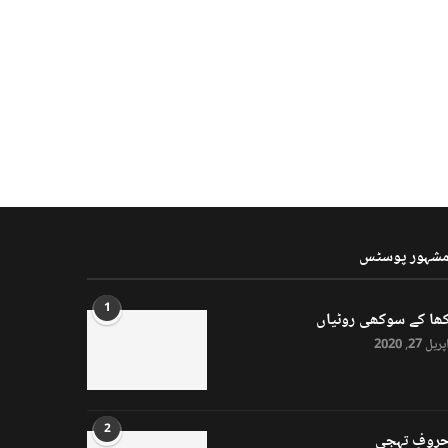
شہور پوسٹس
1
ھا کے سوکھی روٹیاں
پریل 27, 2020
2
روفِ تہجی