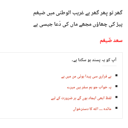
گھر تو پِھر گھر ہے غریب الوطنی میں ضیغم
پیڑ کی چھاؤں مجھے ماں کی دُعا جیسی ہے
سعد ضؔیغم
آپ کو یہ پسند ہو سکتا ہے۔
بے قراری سی پیدا ہوئی من میں ہے
یہ خواب جو ہم سفر ہیں میرے
لفظ ابھی ایجاد ہوں گے ہر ضرورت کے لیے
مائدہ ۔۔۔ اللہ کا دسترخواں