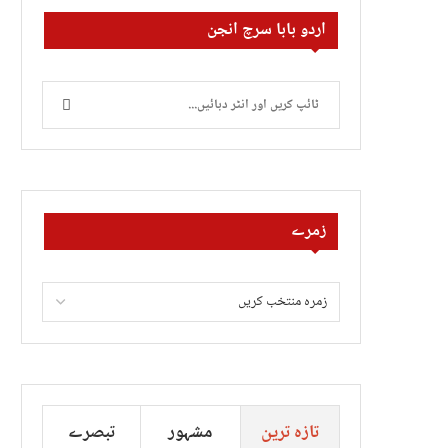
اردو بابا سرچ انجن
زمرے
تازہ ترین
مشہور
تبصرے