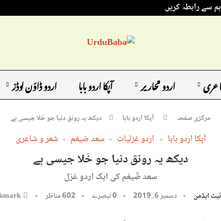
ہم سے رابطہ کریں
اعری
اردو تحاریر
آپکا اردو بابا
اردو ڈاؤن لوڈز
مرکزی صفحہ
آپکا اردو بابا
دیکھ یہ رونق دنیا جو خَلا جیسی ہے
آپکا اردو بابا
اردو غزلیات
سعد ضیغم
شعر و شاعری
دیکھ یہ رونق دنیا جو خَلا جیسی ہے
سعد ضؔیغم کی ایک اردو غزل
یٹ ایڈمن
دسمبر 6, 2019
0 تبصرے
602
مناظر
kmark