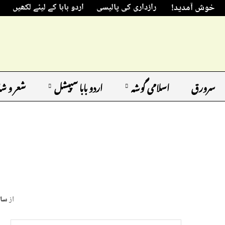
خوش آمدید!
رازداری کی پالیسی
اردو بابا کے لیئے لکھیں
سرورق
اسلامی گوشہ
اردو بابا سپیشل
شعر و ش
از
سائ