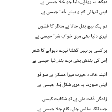
دیکھ یہ رونق_دنیا جو خَلا جیسی ہے
اپنی تنہائی کم و بیش خُدا جیسی ہے
دو پلک بِیچ بدل جاتا ہے منظر کا فسُوں
تیری دنیا بھی مری خواب سَرا جیسی ہے
ہر کسی پر نہیں کُھلتا تیرے دیوانے کا شعر
اِس کی بندش بھی ترے بند_قبا جیسی ہے
آئینہ خانہء حیرت میرا مسکن ہے سو تُو
اپنی صورت پہ مری شکل بَنا، جیسی ہے
زِندگی مُفت ملی ہے تو شکایت کیسی
جب تلک سانس چلے، کام چلا جیسی ہے