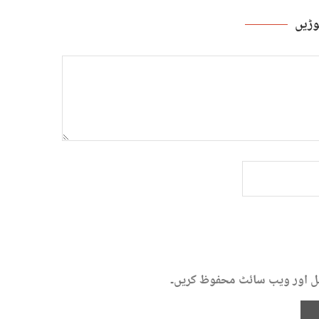
ڑیں
میل اور ویب سائٹ محفوظ کریں۔