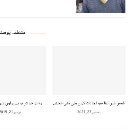
متعلقہ پوس
قفس میں تھا سو اجازت کہاں ملی تھی مجھے
وہ تو خوش بو ہے ہواؤں میں
دسمبر 23, 2021
نومبر 21, 2019