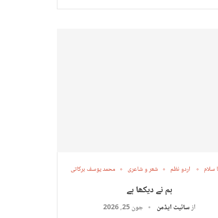
 سلام
اردو نظم
شعر و شاعری
محمد یوسف برکاتی
ہم نے دیکھا ہے
از
سائیٹ ایڈمن
جون 25, 2026