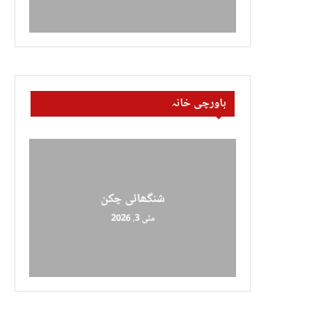
باورچی خانہ
شنگھائی چکن
مئی 3, 2026