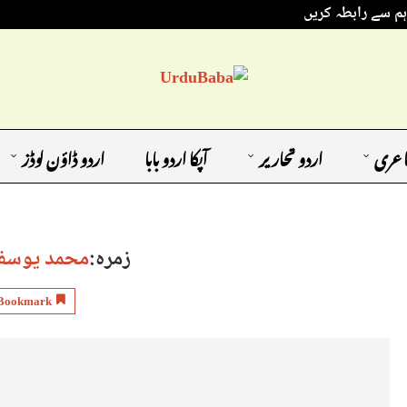
ہم سے رابطہ کریں
اعری
اردو تحاریر
آپکا اردو بابا
اردو ڈاؤن لوڈز
زمرہ:
محمد یوسف 
Bookmark