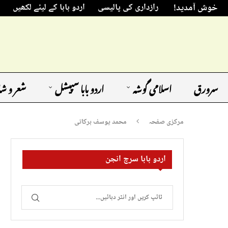
خوش آمدید!
رازداری کی پالیسی
اردو بابا کے لیئے لکھیں
سرورق
اسلامی گوشہ
اردو بابا سپیشل
شعر و ش
مرکزی صفحہ
محمد یوسف برکاتی
اردو بابا سرچ انجن