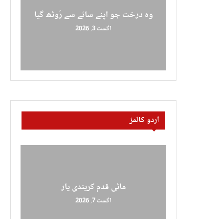
وہ درخت جو اپنے سائے سے رُوٹھ گیا
اگست 3, 2026
اردو کالمز
ماٹی قدم کریندی یار
اگست 7, 2026