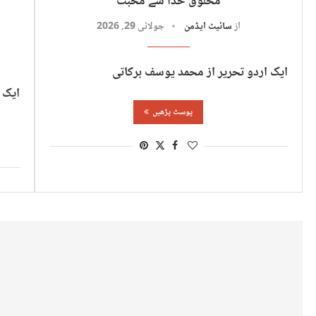
مخلوق خدا سے محبت
از
سائیٹ ایڈمن
جولائی 29, 2026
ایک اردو تحریر از محمد یوسف برکاتی
ایک 
پوسٹ پڑھیں