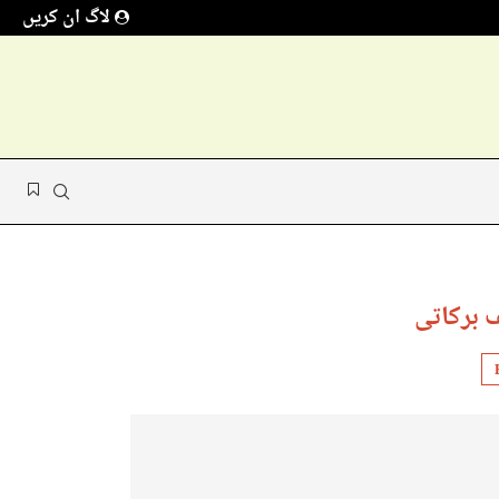
لاگ ان کریں
برکاتی