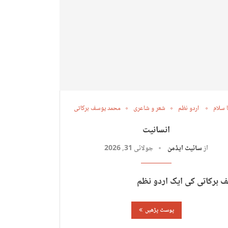
 سلام
اردو نظم
شعر و شاعری
محمد یوسف برکاتی
انسانیت
از
سائیٹ ایڈمن
جولائی 31, 2026
 برکاتی کی ایک اردو نظم
پوسٹ پڑھیں