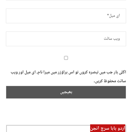
اگلی بار جب میں تبصرہ کروں تو اس براؤزر میں میرا نام، ای میل اور ویب
سائٹ محفوظ کریں۔
اردو بابا سرچ انجن