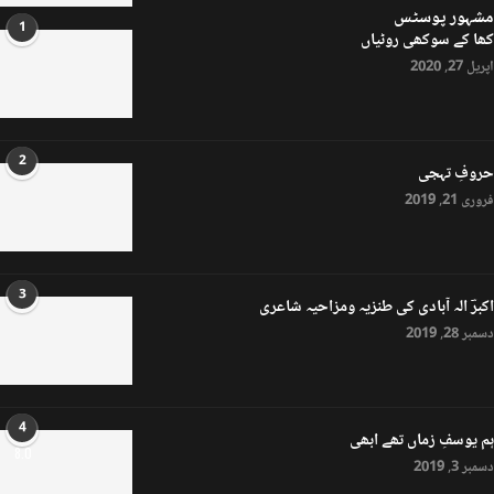
مشہور پوسٹس
1
کھا کے سوکھی روٹیاں
اپریل 27, 2020
2
حروفِ تہجی
فروری 21, 2019
3
اکبرؔ الہ آبادی کی طنزیہ ومزاحیہ شاعری
دسمبر 28, 2019
4
ہم یوسفِ زماں تھے ابھی
8.0
دسمبر 3, 2019