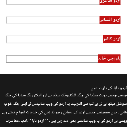
اردو شاعری
اردو افسانے
اردو کالمز
باورچی خانہ
اردو بابا کے بارے میں
جیسے جیسے پرنٹ میڈیا کی جگہ الیکٹرونک میڈیا نے اور الیکٹرونگ میڈیا کی جگہ
سوشل میڈیا نے لی ہے تب سے انٹرنیٹ پہ اردو کی ویب سائیٹس نے اپنی جگہ خوب
بنائی ۔ یوں سمجھیے جیسے اردو کے رسائل وجرائد زبان کی خدمات انجا م دیتے رہے
ویسے ہی اردو کی یہ ویب سائٹس بھی دے رہی ہیں ۔ ’’ اردو بابا ‘‘،ادب ،معاشرت