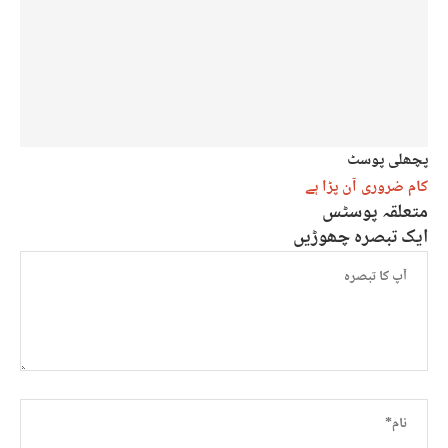
پچھلی پوسٹ
کام ضروری آن پڑا ہے
متعلقہ پوسٹس
ایک تبصرہ چھوڑیں