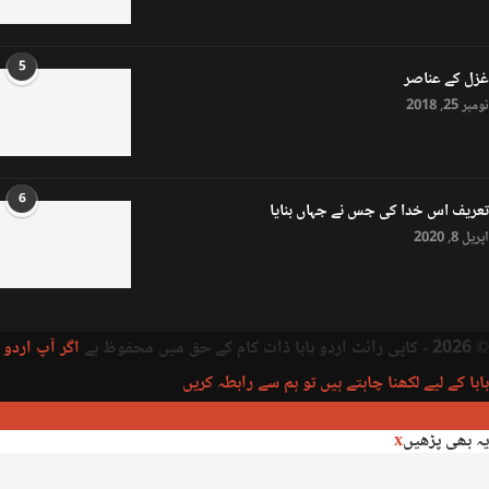
5
غزل کے عناصر
نومبر 25, 2018
6
تعریف اس خدا کی جس نے جہاں بنایا
اپریل 8, 2020
© 2026 - کاپی رائٹ اردو بابا ڈاٹ کام کے حق میں محفوظ ہے
اگر آپ اردو
بابا کے لیے لکھنا چاہتے ہیں تو ہم سے رابطہ کریں
یہ بھی پڑھیں
x