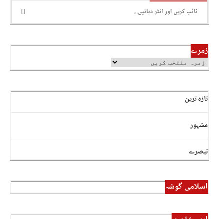
زمرے
تازہ ترین
مشہور
تبصرے
اسلامی گوشہ