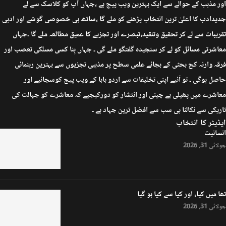
اور مذہب کے حوالے سے ایک بہترین ویب پیج ہے ،جہاں آپ کو کلاسک سے لے
جدیدادب کا اعلیٰ ترین انتخاب پڑھنے کو ملے گا ،ساتھ ہی خصوصی گوشے اور ادبی
تقریبات سے لے کر تحقیق وتنقید،تبصرے اور تجزیے کا عمیق مطالعہ ملے گا ۔جہاں
معاشرتی مسائل کو لے کر سنجیدہ گفتگو ملے گی ۔ جہاں بِنا کسی مسلکی تعصب اور
فرقہ وارنہ کج بحثی کے بجائے علمی سطح پر مذہبی تجزیوں سے بہترین رہنمائی
حاصل ہوگی ۔ تو آئیے اپنی تخلیقات سے اردو بابا کے ویب پیج کوسجائیے اور
معاشرے میں پھیلی بے چینی اور انتشار کو دورکیجیے کہ معاشرے کو جہالت کی
تاریکی سے نکالنا ہی سب سے افضل ترین جہاد ہے ۔
ایڈیٹر کا انتخاب
انسانیت
جولائی 31, 2026
تھا میں کیا، اور کیا سے کیا ہو گیا
جولائی 31, 2026