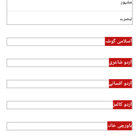
مشہور
تبصرے
اسلامی گوشہ
اردو شاعری
اردو افسانے
اردو کالمز
باورچی خانہ