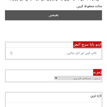
سائٹ محفوظ کریں۔
اردو بابا سرچ انجن
زمرے
تازہ ترین