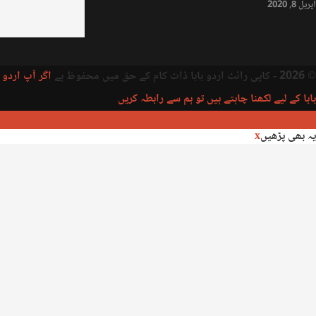
اپریل 8, 2020
© 2026 - کاپی رائٹ اردو بابا ڈاٹ کام کے حق میں محفوظ ہے
اگر آپ اردو
بابا کے لیے لکھنا چاہتے ہیں تو ہم سے رابطہ کریں
یہ بھی پڑھیں
x