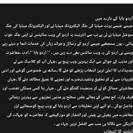
اردو بابا کے بارے میں
جیسے جیسے پرنٹ میڈیا کی جگہ الیکٹرونک میڈیا نے اور الیکٹرونگ میڈیا کی جگہ
سوشل میڈیا نے لی ہے تب سے انٹرنیٹ پہ اردو کی ویب سائیٹس نے اپنی جگہ خوب
بنائی ۔ یوں سمجھیے جیسے اردو کے رسائل وجرائد زبان کی خدمات انجا م دیتے رہے
ویسے ہی اردو کی یہ ویب سائٹس بھی دے رہی ہیں ۔ ’’ اردو بابا ‘‘،ادب ،معاشرت
اور مذہب کے حوالے سے ایک بہترین ویب پیج ہے ،جہاں آپ کو کلاسک سے لے
جدیدادب کا اعلیٰ ترین انتخاب پڑھنے کو ملے گا ،ساتھ ہی خصوصی گوشے اور ادبی
تقریبات سے لے کر تحقیق وتنقید،تبصرے اور تجزیے کا عمیق مطالعہ ملے گا ۔جہاں
معاشرتی مسائل کو لے کر سنجیدہ گفتگو ملے گی ۔ جہاں بِنا کسی مسلکی تعصب اور
فرقہ وارنہ کج بحثی کے بجائے علمی سطح پر مذہبی تجزیوں سے بہترین رہنمائی
حاصل ہوگی ۔ تو آئیے اپنی تخلیقات سے اردو بابا کے ویب پیج کوسجائیے اور
معاشرے میں پھیلی بے چینی اور انتشار کو دورکیجیے کہ معاشرے کو جہالت کی
تاریکی سے نکالنا ہی سب سے افضل ترین جہاد ہے ۔
ایڈیٹر کا انتخاب