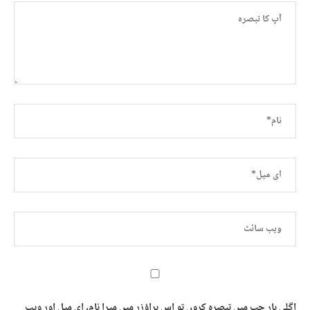
اگلی بار جب میں تبصرہ کروں تو اس براؤزر میں میرا نام، ای میل اور ویب