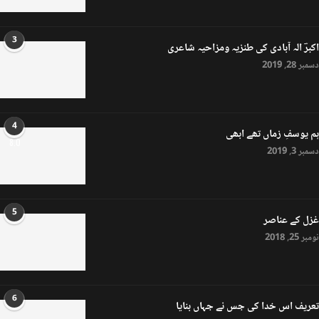
3
اکبرؔ الہ آبادی کی طنزیہ ومزاحیہ شاعری
دسمبر 28, 2019
4
ہم یوسفِ زماں تھے ابھی
8.0
دسمبر 3, 2019
5
غزل کے عناصر
نومبر 25, 2018
6
تعریف اس خدا کی جس نے جہاں بنایا