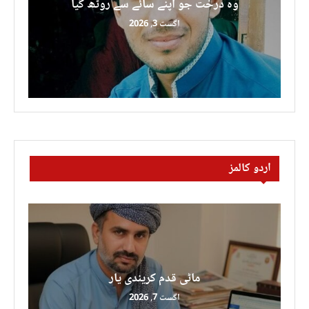
وہ درخت جو اپنے سائے سے رُوٹھ گیا
اگست 3, 2026
اردو کالمز
ماٹی قدم کریندی یار
اگست 7, 2026