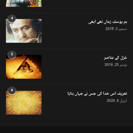
4
ہم یوسفِ زماں تھے ابھی
8.0
دسمبر 3, 2019
5
غزل کے عناصر
نومبر 25, 2018
6
تعریف اس خدا کی جس نے جہاں بنایا
اپریل 8, 2020