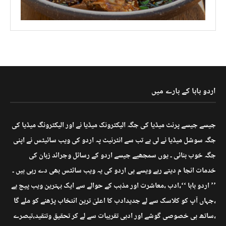
اردو بابا کے بارے میں
جیسے جیسے پرنٹ میڈیا کی جگہ الیکٹرونک میڈیا نے اور الیکٹرونگ میڈیا کی
جگہ سوشل میڈیا نے لی ہے تب سے انٹرنیٹ پہ اردو کی ویب سائیٹس نے اپنی
جگہ خوب بنائی ۔ یوں سمجھیے جیسے اردو کے رسائل وجرائد زبان کی
خدمات انجا م دیتے رہے ویسے ہی اردو کی یہ ویب سائٹس بھی دے رہی ہیں ۔
’’ اردو بابا ‘‘،ادب ،معاشرت اور مذہب کے حوالے سے ایک بہترین ویب پیج ہے
،جہاں آپ کو کلاسک سے لے جدیدادب کا اعلیٰ ترین انتخاب پڑھنے کو ملے گا
،ساتھ ہی خصوصی گوشے اور ادبی تقریبات سے لے کر تحقیق وتنقید،تبصرے