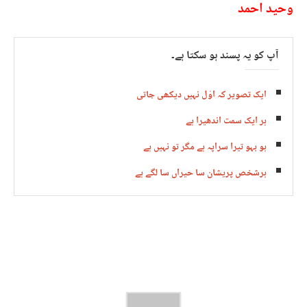
وحید احمد
آپ کو یہ پسند ہو سکتا ہے۔
ایک تصویر کہ اوّل نہیں دیکھی جاتی
ہر ایک سمت اندھیرا ہے
ہو بہو تیرا سراپہ ہے مگر تو نہیں ہے
ہرشخص پریشان سا حیراں سا لگے ہے