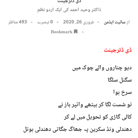
ڈی ڈٹرجینٹ
ڈاکٹر وحید احمد کی ایک اردو نظم
از
سائیٹ ایڈمن
فروری 26, 2020
0 تبصرے
493
مناظر
Bookmark
ڈی ڈٹرجینٹ
دیو چناروں والے چوک میں
سگنل سلگا
سرخ ہوا
تو شست لگا کر بیٹھے وائپر باز نے
کالی گاڑی کو تحویل میں لے کر
دھندلی ونڈ سکرین پہ جھاگ جگاتی دھندلی بوتل