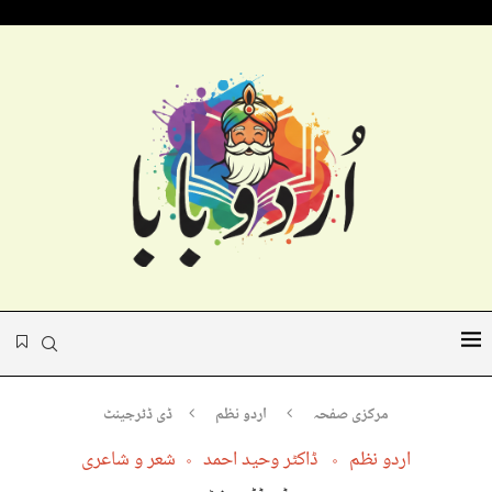
مرکزی صفحہ
اردو نظم
ڈی ڈٹرجینٹ
اردو نظم
ڈاکٹر وحید احمد
شعر و شاعری