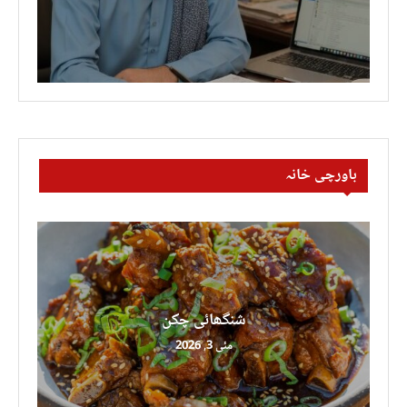
باورچی خانہ
شنگھائی چکن
مئی 3, 2026