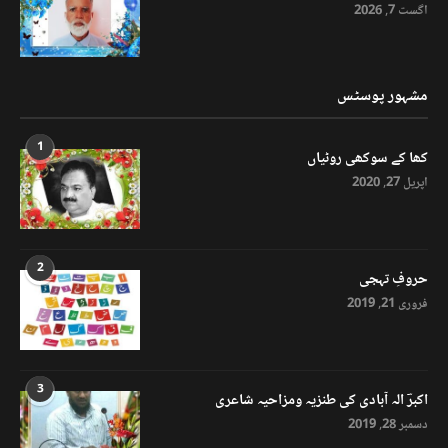
اگست 7, 2026
مشہور پوسٹس
1
کھا کے سوکھی روٹیاں
اپریل 27, 2020
2
حروفِ تہجی
فروری 21, 2019
3
اکبرؔ الہ آبادی کی طنزیہ ومزاحیہ شاعری
دسمبر 28, 2019