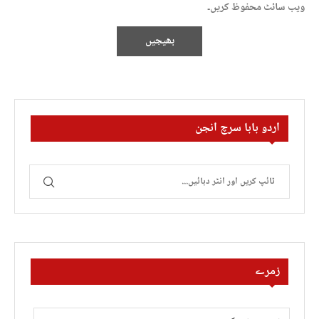
ویب سائٹ محفوظ کریں۔
اردو بابا سرچ انجن
زمرے