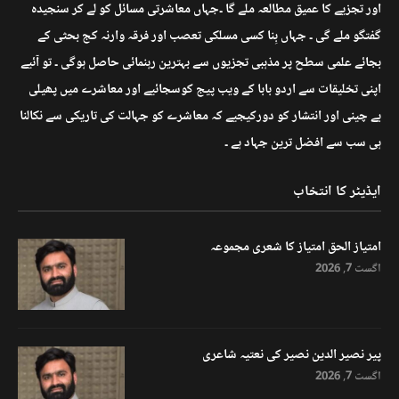
اور تجزیے کا عمیق مطالعہ ملے گا ۔جہاں معاشرتی مسائل کو لے کر سنجیدہ
گفتگو ملے گی ۔ جہاں بِنا کسی مسلکی تعصب اور فرقہ وارنہ کج بحثی کے
بجائے علمی سطح پر مذہبی تجزیوں سے بہترین رہنمائی حاصل ہوگی ۔ تو آئیے
اپنی تخلیقات سے اردو بابا کے ویب پیج کوسجائیے اور معاشرے میں پھیلی
بے چینی اور انتشار کو دورکیجیے کہ معاشرے کو جہالت کی تاریکی سے نکالنا
ہی سب سے افضل ترین جہاد ہے ۔
ایڈیٹر کا انتخاب
امتیاز الحق امتیاز کا شعری مجموعہ
اگست 7, 2026
پیر نصیر الدین نصیر کی نعتیہ شاعری
اگست 7, 2026