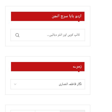
اردو بابا سرچ انجن
زمرے