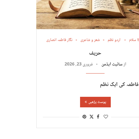
ا سلام
اردو نظم
شعر و شاعری
نگار فاطمہ انصاری
حریف
از
سائیٹ ایڈمن
فروری 23, 2026
 فاطمہ کی ایک نظم
پوسٹ پڑھیں