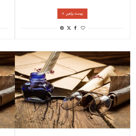
پوسٹ پڑھیں