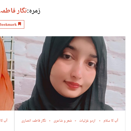
زمرہ:
نگار فاطمہ
Bookmark
آپ کا سلام
اردو غزلیات
شعر و شاعری
نگار فاطمہ انصاری
آپ کا