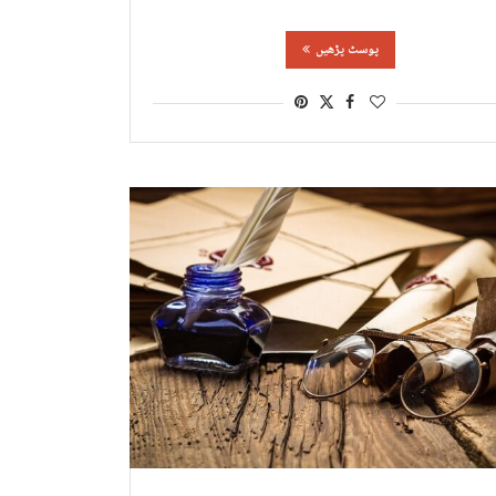
پوسٹ پڑھیں