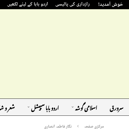
خوش آمدید!
رازداری کی پالیسی
اردو بابا کے لیئے لکھیں
سرورق
اسلامی گوشہ
اردو بابا سپیشل
شعر و ش
مرکزی صفحہ
نگار فاطمہ انصاری