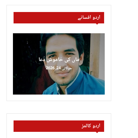
اردو افسانے
ماں کی خاموش دُعا
جولائی 24, 2026
اردو کالمز