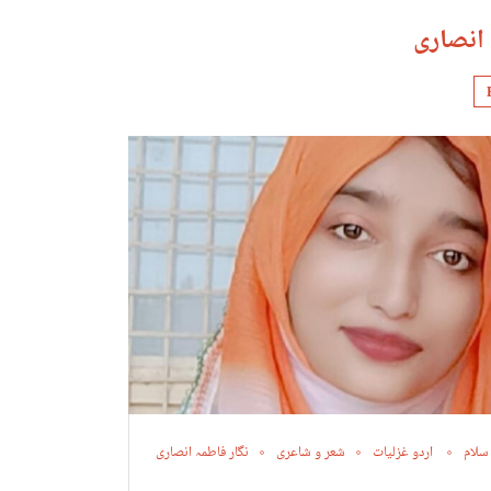
 انصاری
 سلام
اردو غزلیات
شعر و شاعری
نگار فاطمہ انصاری