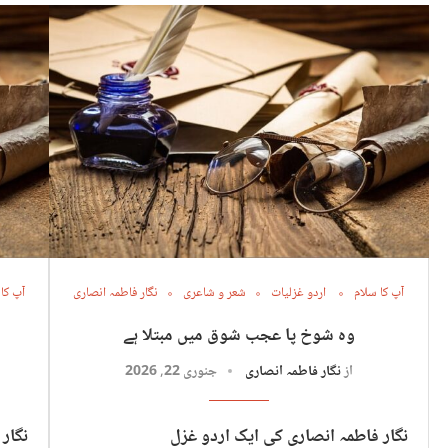
آپ کا سلام
اردو غزلیات
شعر و شاعری
نگار فاطمہ انصاری
آپ کا
وہ شوخ پا عجب شوق میں مبتلا ہے
از
نگار فاطمہ انصاری
جنوری 22, 2026
نگار فاطمہ انصاری کی ایک اردو غزل
نگار