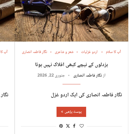
آپ کا سلام
اردو غزلیات
شعر و شاعری
نگار فاطمہ انصاری
آپ کا
بزدلوں کے نیچے کبھی افلاک نہیں ہوتا
از
نگار فاطمہ انصاری
جنوری 22, 2026
نگار فاطمہ انصاری کی ایک اردو غزل
نگار
پوسٹ پڑھیں