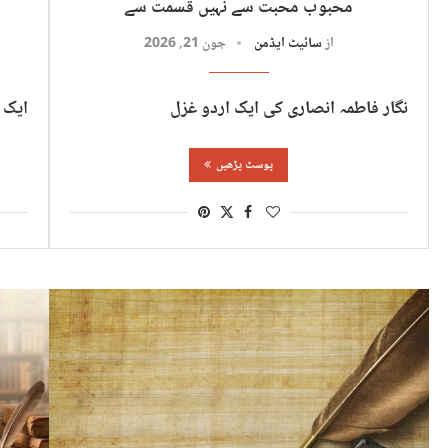
محبوب محبت سے نہیں قسمت سے
از
سائیٹ ایڈمن
جون 21, 2026
نگار فاطمہ انصاری کی ایک اردو غزل
ایک ا
پوسٹ پڑھیں