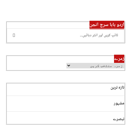
اردو بابا سرچ انجن
زمرے
تازہ ترین
مشہور
تبصرے