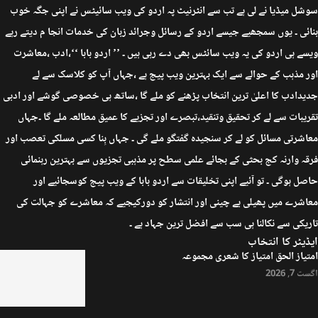
سوشل میڈیا نے لی ہے تب سے انٹرنیٹ پہ اردو کی ویب سائیٹس نے اپنی جگہ خوب
بنائی ۔ یوں سمجھیے جیسے اردو کے رسائل وجرائد زبان کی خدمات انجا م دیتے رہے
ویسے ہی اردو کی یہ ویب سائٹس بھی دے رہی ہیں ۔ ’’ اردو بابا ‘‘،ادب ،معاشرت
اور مذہب کے حوالے سے ایک بہترین ویب پیج ہے ،جہاں آپ کو کلاسک سے لے
جدیدادب کا اعلیٰ ترین انتخاب پڑھنے کو ملے گا ،ساتھ ہی خصوصی گوشے اور ادبی
تقریبات سے لے کر تحقیق وتنقید،تبصرے اور تجزیے کا عمیق مطالعہ ملے گا ۔جہاں
معاشرتی مسائل کو لے کر سنجیدہ گفتگو ملے گی ۔ جہاں بِنا کسی مسلکی تعصب اور
فرقہ وارنہ کج بحثی کے بجائے علمی سطح پر مذہبی تجزیوں سے بہترین رہنمائی
حاصل ہوگی ۔ تو آئیے اپنی تخلیقات سے اردو بابا کے ویب پیج کوسجائیے اور
معاشرے میں پھیلی بے چینی اور انتشار کو دورکیجیے کہ معاشرے کو جہالت کی
تاریکی سے نکالنا ہی سب سے افضل ترین جہاد ہے ۔
ایڈیٹر کا انتخاب
امتیاز الحق امتیاز کا شعری مجموعہ
اگست 7, 2026