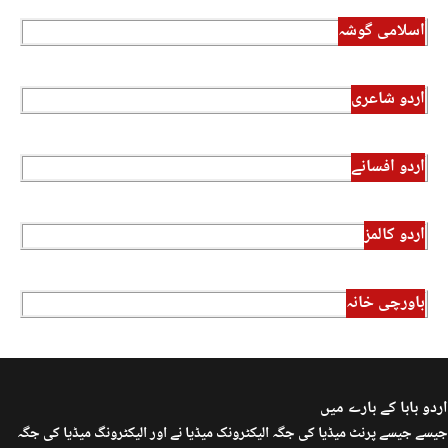
اسلامی گوشہ
اردو شاعری
اردو افسانے
اردو کالمز
باورچی خانہ
اردو بابا کے بارے میں
جیسے جیسے پرنٹ میڈیا کی جگہ الیکٹرونک میڈیا نے اور الیکٹرونگ میڈیا کی جگہ