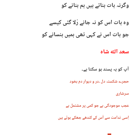
وگرنہ بات بناتے ہیں ہم بنانے کو
وہ بات اس کو نہ جانے رُلا گئی کیسے
جو بات اس نے کہی تھی ہمیں ہنسانے کو
سعد اللہ شاہ
آپ کو یہ پسند ہو سکتا ہے۔
حجرے شکستہ دل ،در و دیوار دم بخود
سرشاری
عجب موجودگی ہے جو کمی پر مشتمل ہے
اِسی ندامت سے اُس کے کندھے جھکے ہوئے ہیں