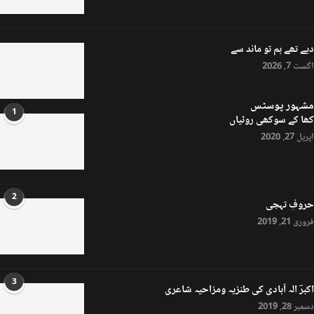
دیے تھے ہم تو ماند سے
اگست 7, 2026
مشہور پوسٹس
1
کھا کے سوکھی روٹیاں
اپریل 27, 2020
2
حروفِ تہجی
فروری 21, 2019
3
اکبرؔ الہ آبادی کی طنزیہ ومزاحیہ شاعری
دسمبر 28, 2019