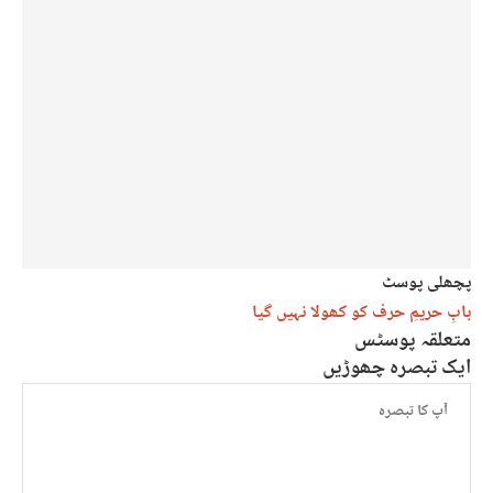
پچھلی پوسٹ
بابِ حریمِ حرف کو کھولا نہیں گیا
متعلقہ پوسٹس
ایک تبصرہ چھوڑیں