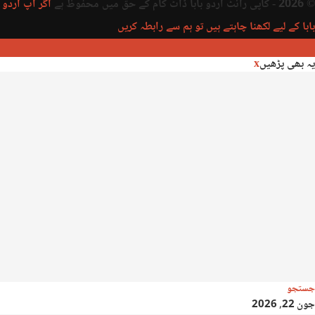
© 2026 - کاپی رائٹ اردو بابا ڈاٹ کام کے حق میں محفوظ ہے
اگر آپ اردو
بابا کے لیے لکھنا چاہتے ہیں تو ہم سے رابطہ کریں
یہ بھی پڑھیں
x
جستجو
جون 22, 2026