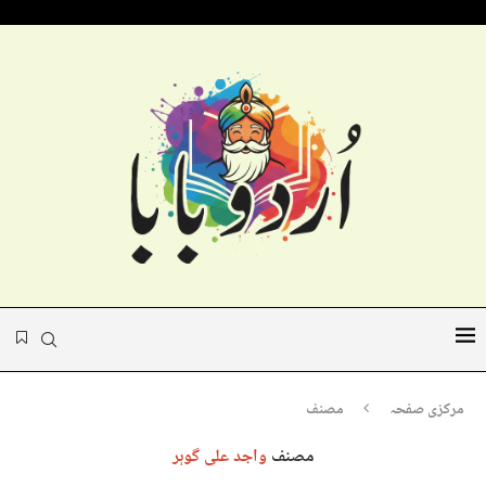
مرکزی صفحہ
مصنف
مصنف
واجد علی گوہر