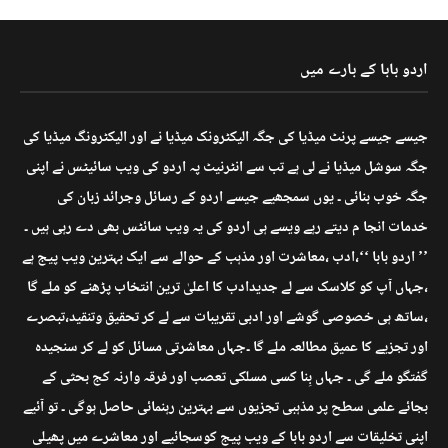
اردو بابا کے بارے میں
جیسے جیسے پرنٹ میڈیا کی جگہ الیکٹرونک میڈیا نے اور الیکٹرونگ میڈیا کی
جگہ سوشل میڈیا نے لی ہے تب سے انٹرنیٹ پہ اردو کی ویب سائیٹس نے اپنی
جگہ خوب بنائی ۔ یوں سمجھیے جیسے اردو کے رسائل وجرائد زبان کی
خدمات انجا م دیتے رہے ویسے ہی اردو کی یہ ویب سائٹس بھی دے رہی ہیں ۔
’’ اردو بابا ‘‘،ادب ،معاشرت اور مذہب کے حوالے سے ایک بہترین ویب پیج ہے
،جہاں آپ کو کلاسک سے لے جدیدادب کا اعلیٰ ترین انتخاب پڑھنے کو ملے گا
،ساتھ ہی خصوصی گوشے اور ادبی تقریبات سے لے کر تحقیق وتنقید،تبصرے
اور تجزیے کا عمیق مطالعہ ملے گا ۔جہاں معاشرتی مسائل کو لے کر سنجیدہ
گفتگو ملے گی ۔ جہاں بِنا کسی مسلکی تعصب اور فرقہ وارنہ کج بحثی کے
بجائے علمی سطح پر مذہبی تجزیوں سے بہترین رہنمائی حاصل ہوگی ۔ تو آئیے
اپنی تخلیقات سے اردو بابا کے ویب پیج کوسجائیے اور معاشرے میں پھیلی