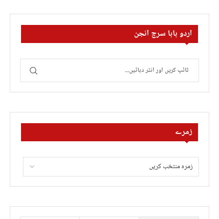
اردو بابا سرچ انجن
زمرے