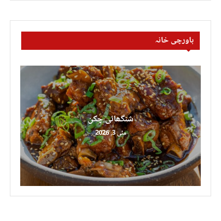
باورچی خانہ
شنگھائی چکن
مئی 3, 2026