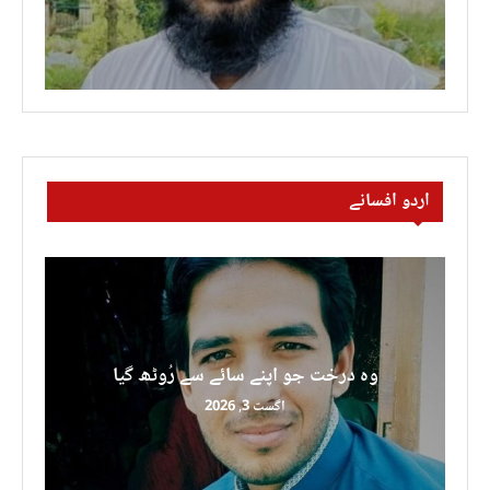
اردو افسانے
وہ درخت جو اپنے سائے سے رُوٹھ گیا
اگست 3, 2026