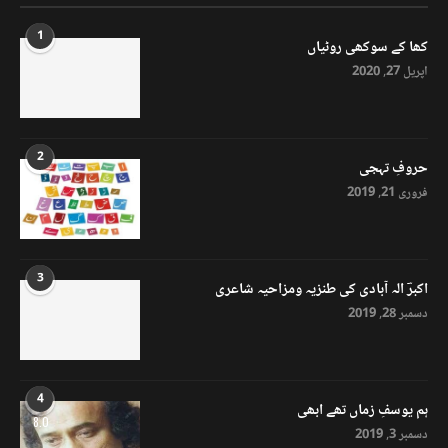
1
کھا کے سوکھی روٹیاں
اپریل 27, 2020
2
حروفِ تہجی
فروری 21, 2019
3
اکبرؔ الہ آبادی کی طنزیہ ومزاحیہ شاعری
دسمبر 28, 2019
4
ہم یوسفِ زماں تھے ابھی
8.0
دسمبر 3, 2019