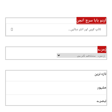
اردو بابا سرچ انجن
زمرے
تازہ ترین
مشہور
تبصرے