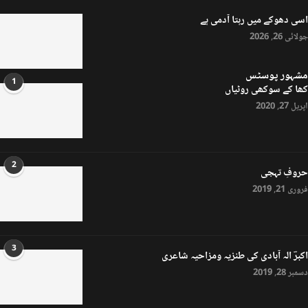
اسی دھوکے میں رہتا آدمی ہے
جولائی 26, 2026
مشہور پوسٹس
1
کھا کے سوکھی روٹیاں
اپریل 27, 2020
2
حروفِ تہجی
فروری 21, 2019
3
اکبرؔ الہ آبادی کی طنزیہ ومزاحیہ شاعری
دسمبر 28, 2019