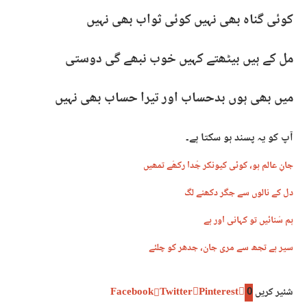
کوئی گناہ بھی نہیں کوئی ثواب بھی نہیں
مل کے ہیں بیٹھتے کہیں خوب نبھے گی دوستی
میں بھی ہوں بدحساب اور تیرا حساب بھی نہیں
آپ کو یہ پسند ہو سکتا ہے۔
جانِ عالم ہو، کوئی کیونکر جُدا رکھّے تمھیں
دل کے نالوں سے جگر دکھنے لگ
ہم سُنائیں تو کہانی اور ہے
سیر ہے تجھ سے مری جان، جدھر کو چلئے
شئیر کریں
0
Pinterest
Twitter
Facebook