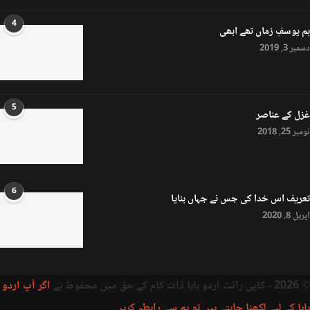
4
ہم یوسفِ زماں تھے ابھی
8.0
دسمبر 3, 2019
5
غزل کے عناصر
نومبر 25, 2018
6
تعریف اس خدا کی جس نے جہاں بنایا
اپریل 8, 2020
© 2026 - کاپی رائٹ اردو بابا ڈاٹ کام کے حق میں محفوظ ہے
اگر آپ اردو
بابا کے لیے لکھنا چاہتے ہیں تو ہم سے رابطہ کریں