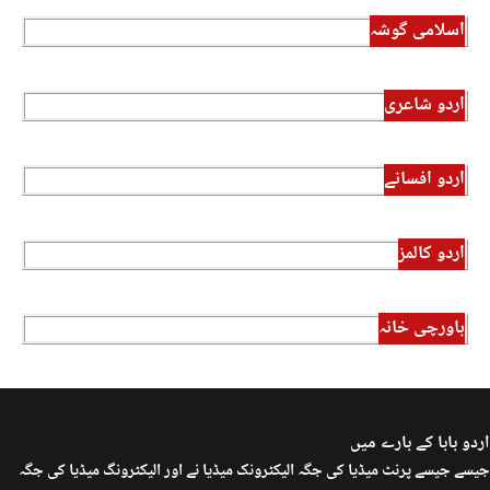
اسلامی گوشہ
اردو شاعری
اردو افسانے
اردو کالمز
باورچی خانہ
اردو بابا کے بارے میں
جیسے جیسے پرنٹ میڈیا کی جگہ الیکٹرونک میڈیا نے اور الیکٹرونگ میڈیا کی جگہ