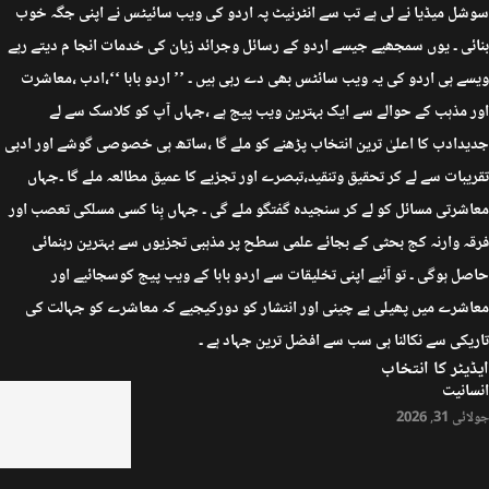
سوشل میڈیا نے لی ہے تب سے انٹرنیٹ پہ اردو کی ویب سائیٹس نے اپنی جگہ خوب
بنائی ۔ یوں سمجھیے جیسے اردو کے رسائل وجرائد زبان کی خدمات انجا م دیتے رہے
ویسے ہی اردو کی یہ ویب سائٹس بھی دے رہی ہیں ۔ ’’ اردو بابا ‘‘،ادب ،معاشرت
اور مذہب کے حوالے سے ایک بہترین ویب پیج ہے ،جہاں آپ کو کلاسک سے لے
جدیدادب کا اعلیٰ ترین انتخاب پڑھنے کو ملے گا ،ساتھ ہی خصوصی گوشے اور ادبی
تقریبات سے لے کر تحقیق وتنقید،تبصرے اور تجزیے کا عمیق مطالعہ ملے گا ۔جہاں
معاشرتی مسائل کو لے کر سنجیدہ گفتگو ملے گی ۔ جہاں بِنا کسی مسلکی تعصب اور
فرقہ وارنہ کج بحثی کے بجائے علمی سطح پر مذہبی تجزیوں سے بہترین رہنمائی
حاصل ہوگی ۔ تو آئیے اپنی تخلیقات سے اردو بابا کے ویب پیج کوسجائیے اور
معاشرے میں پھیلی بے چینی اور انتشار کو دورکیجیے کہ معاشرے کو جہالت کی
تاریکی سے نکالنا ہی سب سے افضل ترین جہاد ہے ۔
ایڈیٹر کا انتخاب
انسانیت
جولائی 31, 2026