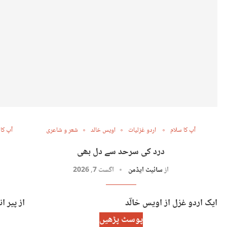
آپ کا سلام
اردو غزلیات
اویس خالد
شعر و شاعری
آپ کا
درد کی سرحد سے دل بھی
از
سائیٹ ایڈمن
اگست 7, 2026
ایک اردو غزل از اویس خالؔد
از پیر 
پوسٹ پڑھیں