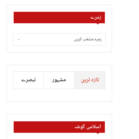
زمرے
تازہ ترین
مشہور
تبصرے
اسلامی گوشہ