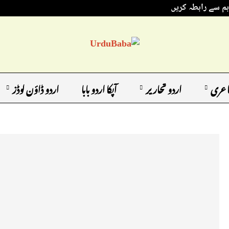
ہم سے رابطہ کریں
اعری
اردو تحاریر
آپکا اردو بابا
اردو ڈاؤن لوڈز