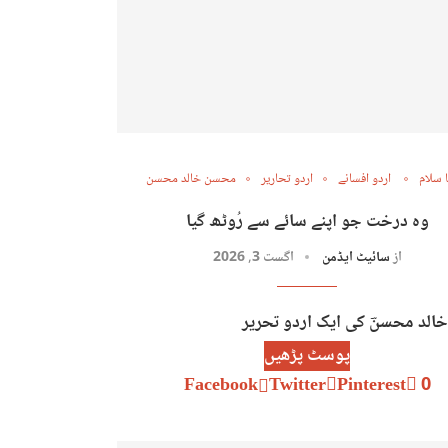
 سلام
اردو افسانے
اردو تحاریر
محسن خالد محسن
وہ درخت جو اپنے سائے سے رُوٹھ گیا
از
سائیٹ ایڈمن
اگست 3, 2026
لد محسنؔ کی ایک اردو تحریر
پوسٹ پڑھیں
Facebook
Twitter
Pinterest
0