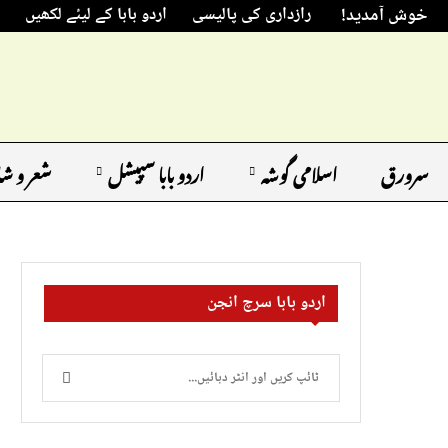
خوش آمدید!
رازداری کی پالیسی
اردو بابا کے لیئے لکھیں
سرورق
اسلامی گوشہ
اردو بابا سپیشل
شعر و ش
اردو بابا سرچ انجن